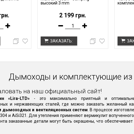
высокий 3 mm
компле
грн.
2 199 грн.
ЗАКАЗАТЬ:
ЗА
Дымоходы и комплектующие из
ловать на наш официальный сайт!
ин «Lira-LTD»
- это максимально приятный и оптимальны
нных и нержавеющих сталей, где можно заказать желанный кам
м дымоходных и вентиляционных систем
. В процессе изготов
Si304 и AiSi321. Для утепления применяют вермикулит вспученног
нта заказанные детали могут быть окрашены, что обеспечивае