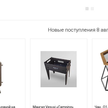
Новые поступления 8 авг
одяной на
Мангал Vesuvi «Camping»
Чан , O1