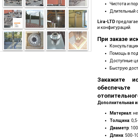
Чистота и по
Длительный с
Lira-LTD
предлагае
и конфигураций.
При заказе ис
Консультацию
Помощь в под
Доступные ц
Быструю дост
Закажите и
обеспечьте
отопительног
Дополнительная и
Материал
: 
Толщина
: 0,
Диаметр
: 10
Длина
: 500-