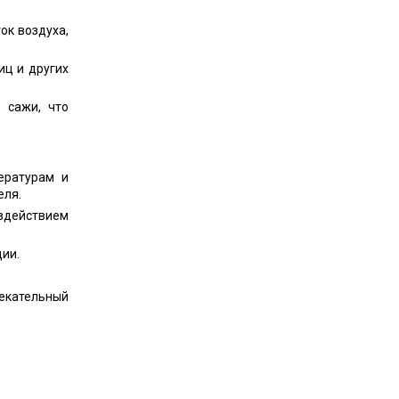
ок воздуха,
иц и других
 сажи, что
ературам и
еля.
оздействием
ии.
лекательный