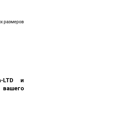
ых размеров
a-LTD и
 вашего