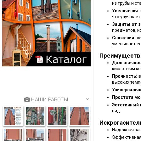
из трубы и ст
Увеличения 
что улучшает
Защиты от з
предметов, к
Снижения к
уменьшает ее
Преимущества
Долговечно
кислотным ко
Прочность
: 
высоких темп
Универсальн
Простота м
НАШИ РАБОТЫ
Эстетичный 
вид.
Искрогасител
Надежная защ
Эффективная 