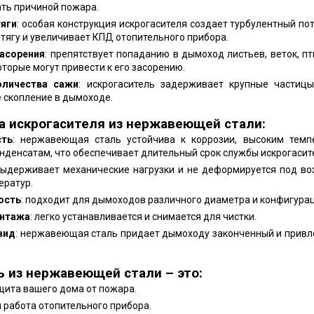
ать причиной пожара.
тяги
: особая конструкция искрогасителя создает турбулентный пот
 тягу и увеличивает КПД отопительного прибора.
асорения
: препятствует попаданию в дымоход листьев, веток, пт
оторые могут привести к его засорению.
оличества сажи
: искрогаситель задерживает крупные частицы
 скопление в дымоходе.
 искрогасителя из нержавеющей стали:
сть
: нержавеющая сталь устойчива к коррозии, высоким темп
нденсатам, что обеспечивает длительный срок службы искрогасит
выдерживает механические нагрузки и не деформируется под в
ератур.
ость
: подходит для дымоходов различного диаметра и конфигурац
онтажа
: легко устанавливается и снимается для чистки.
вид
: нержавеющая сталь придает дымоходу законченный и прив
ь из нержавеющей стали – это:
ита вашего дома от пожара.
работа отопительного прибора.