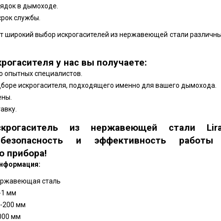
рядок в дымоходе.
рок службы.
т широкий выбор искрогасителей из нержавеющей стали различн
крогасителя у нас вы получаете:
 опытных специалистов.
боре искрогасителя, подходящего именно для вашего дымохода.
ены.
авку.
скрогаситель из нержавеющей стали Lir
 безопасность и эффективность работы
о прибора!
нформация:
нержавеющая сталь
5-1 мм
0-200 мм
1000 мм