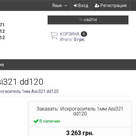
Язык
Вход
Регистрация
НАЙТИ
71
12
КОРЗИНА
0
12
Итого:
0 грн.
ия
si321 dd120
огаситель 1мм Aisi321 dd120
Заказать: Искрогаситель 1мм Aisi321
dd120
В наличии
3 263 грн.