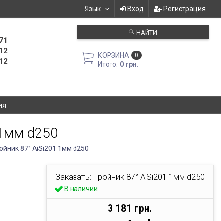
Язык
Вход
Регистрация
НАЙТИ
71
12
КОРЗИНА
0
12
Итого:
0 грн.
ия
 1мм d250
ойник 87° AiSi201 1мм d250
Заказать: Тройник 87° AiSi201 1мм d250
В наличии
3 181 грн.