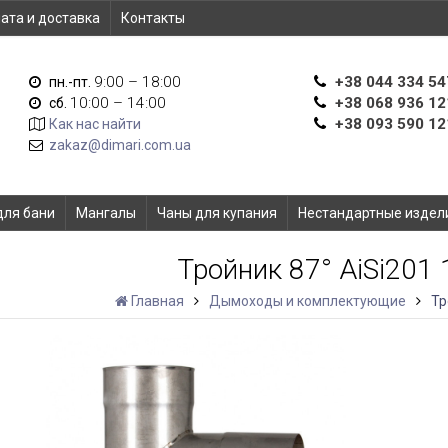
ата и доставка
Контакты
9:00 – 18:00
+38 044 334 54
пн.-пт.
10:00 – 14:00
+38 068 936 12
сб.
+38 093 590 12
Как нас найти
zakaz@dimari.com.ua
для бани
Мангалы
Чаны для купания
Нестандартные издел
Тройник 87° AiSi201
Главная
Дымоходы и комплектующие
Тр