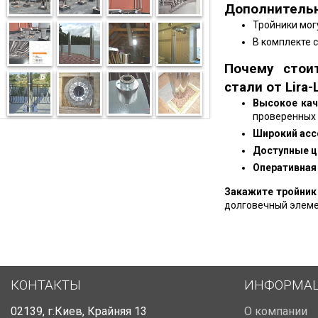
Дополнительн
Тройники мог
В комплекте 
Почему стои
стали от Lira-
Высокое кач
проверенных 
Широкий асс
Доступные ц
Оперативная
Закажите тройник
долговечный элеме
КОНТАКТЫ
ИНФОРМА
02139
,
г.Киев
,
Крайняя 13
О компании