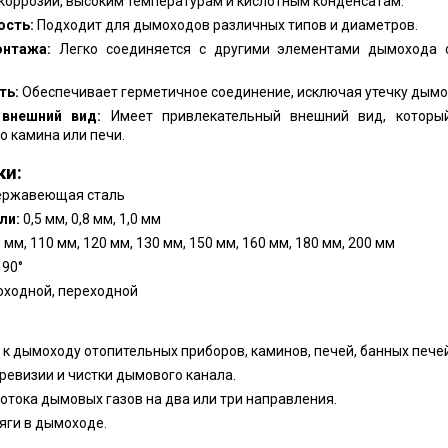
 коррозии, высоким температурам и кислотным конденсатам.
ость:
Подходит для дымоходов различных типов и диаметров.
онтажа:
Легко соединяется с другими элементами дымохода
ть:
Обеспечивает герметичное соединение, исключая утечку дымо
 внешний вид:
Имеет привлекательный внешний вид, которы
о камина или печи.
ки:
ржавеющая сталь
ли:
0,5 мм, 0,8 мм, 1,0 мм
 мм, 110 мм, 120 мм, 130 мм, 150 мм, 160 мм, 180 мм, 200 мм
 90°
ходной, переходной
к дымоходу отопительных приборов, каминов, печей, банных печей
ревизии и чистки дымового канала.
отока дымовых газов на два или три направления.
яги в дымоходе.