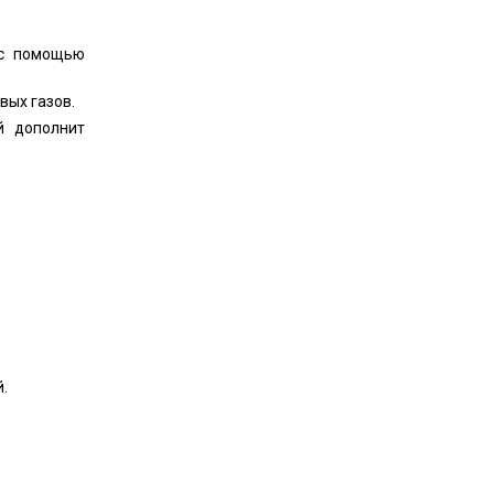
 с помощью
вых газов.
й дополнит
.