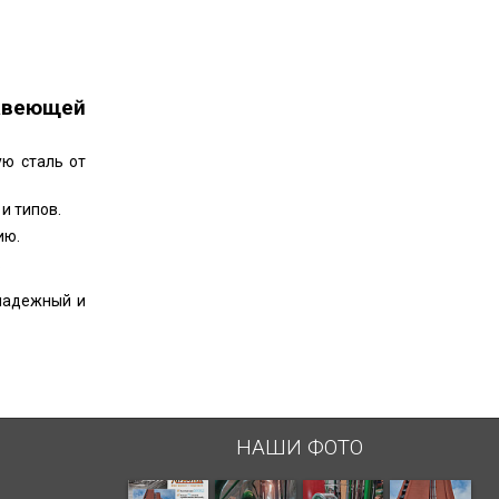
авеющей
ю сталь от
и типов.
ию.
.
 надежный и
НАШИ ФОТО