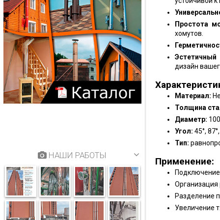
устойчивой к
Универсальн
Простота м
хомутов.
Герметичнос
Эстетичный
дизайн вашег
Характеристи
Материал:
Не
Толщина ста
Диаметр:
100
Угол:
45°, 87°,
Тип:
равнопро
НАШИ РАБОТЫ
Применение:
Подключение 
Организация 
Разделение п
Увеличение т