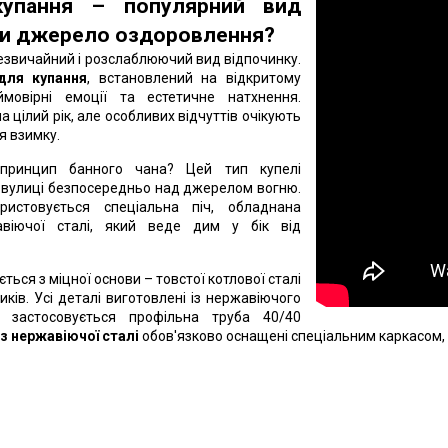
упання – популярний вид
чи джерело оздоровлення?
незвичайний і розслаблюючий вид відпочинку.
для купання
, встановлений на відкритому
ймовірні емоції та естетичне натхнення.
 цілий рік, але особливих відчуттів очікують
я взимку.
принцип банного чана? Цей тип купелі
 вулиці безпосередньо над джерелом вогню.
ристовується спеціальна піч, обладнана
віючої сталі, який веде дим у бік від
ться з міцної основи – товстої котлової сталі
иків. Усі деталі виготовлені із нержавіючого
 застосовується профільна труба 40/40
 з нержавіючої сталі
обов'язково оснащені спеціальним каркасом,