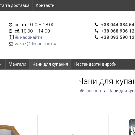
та та доставка
Контакти
9:00 – 18:00
+38 044 334 54
пн.-пт.
10:00 – 14:00
+38 068 936 12
сб.
+38 093 590 12
Як нас знайти
zakaz@dimari.com.ua
ні
Мангали
Чани для купання
Нестандартні вироби
Чани для купа
Головна
Чани для ку