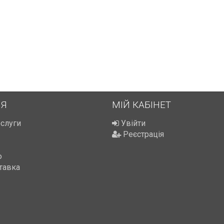
ІЯ
МІЙ КАБІНЕТ
ослуги
Увійти
Реєстрація
ю
тавка