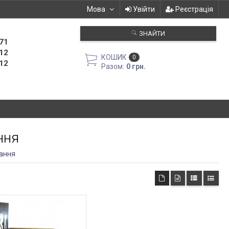
Мова
Увійти
Реєстрація
ЗНАЙТИ
71
12
КОШИК
0
12
Разом:
0 грн.
ння
пання