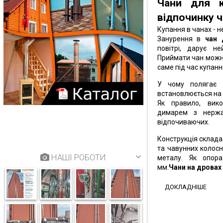
Чани для к
відпочинку 
Купання в чанах - 
Занурення в
чан 
повітрі, дарує не
Приймати чан можна
саме під час купанн
У чому полягає 
встановлюється на
Як правило, вико
димарем з нержа
відпочиваючих.
Конструкція складає
та чавунних колосн
НАШІ РОБОТИ
металу. Як опора
мм.
Чани на дровах
ДОКЛАДНІШЕ