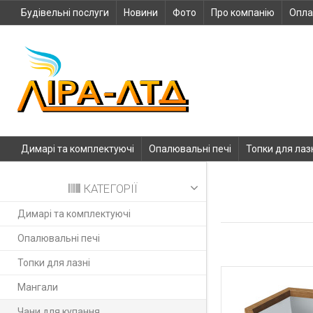
Будівельні послуги
Новини
Фото
Про компанію
Опла
Димарі та комплектуючі
Опалювальні печі
Топки для лаз
КАТЕГОРІЇ
Димарі та комплектуючі
Опалювальні печі
Топки для лазні
Мангали
Чани для купання