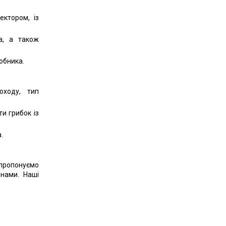
ектором, із
а, а також
обника.
оходу, тип
и грибок із
.
 пропонуємо
інами. Наші