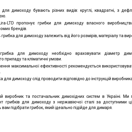
для димоходу бувають різних видів: круглі, квадратні, з дефл
ою.
ira-LTD пропонує грибки для димоходу власного виробництв
омих брендів.
 грибка для димоходу залежить від його розмірів, матеріалу та вир
грибка для димоходу необхідно враховувати діаметр дим
о приладу та кліматичні умови.
ення максимальної ефективності рекомендується використовуват
.
 для димоходу слід проводити відповідно до інструкцій виробника
ний виробник та постачальник димохідних систем в Україні. Ми
т грибків для димоходу з нержавіючої сталі за доступними ц
вам підібрати грибок, який ідеально підійде для димаря.