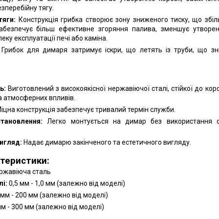
зперебійну тягу.
тяги:
Конструкція грибка створює зону зниженого тиску, що збіл
забезпечує більш ефективне згоряння палива, зменшує утворен
еку експлуатації печі або каміна.
Грибок для димаря затримує іскри, що летять із труби, що з
ь:
Виготовлений з високоякісної нержавіючої сталі, стійкої до коро
а атмосферних впливів.
іцна конструкція забезпечує тривалий термін служби.
тановлення:
Легко монтується на димар без використання с
игляд:
Надає димарю закінченого та естетичного вигляду.
ктеристики:
ржавіюча сталь
і:
0,5 мм - 1,0 мм (залежно від моделі)
мм - 200 мм (залежно від моделі)
м - 300 мм (залежно від моделі)