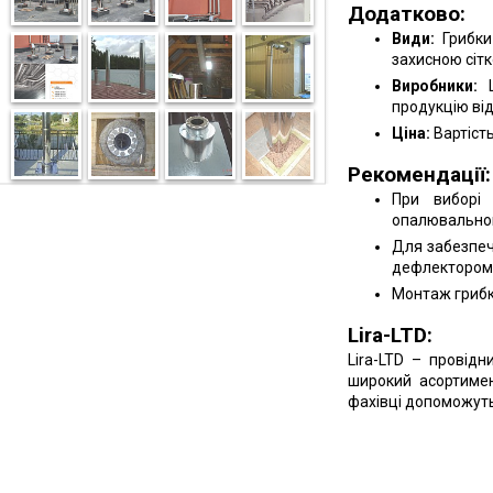
Додатково:
Види:
Грибки 
захисною сітк
Виробники:
L
продукцію від
Ціна:
Вартість
Рекомендації:
При виборі 
опалювальног
Для забезпеч
дефлектором
Монтаж грибка
Lira-LTD:
Lira-LTD – провід
широкий асортимен
фахівці допоможуть 