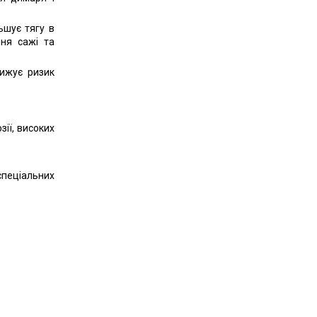
ьшує тягу в
ня сажі та
нижує ризик
зії, високих
пеціальних