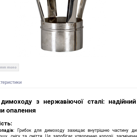
.5mm mono
теристики
димоходу з нержавіючої сталі: надійний
ми опалення
сть:
опадів:
Грибок для димоходу захищає внутрішню частину ди
щу, снігу та сміття. Це запобігає утворенню корозії, засмічен