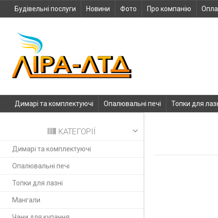
Будівельні послуги
Новини
Фото
Про компанію
Опла
Димарі та комплектуючі
Опалювальні печі
Топки для лаз
КАТЕГОРІЇ
Димарі та комплектуючі
Опалювальні печі
Топки для лазні
Мангали
Чани для купання