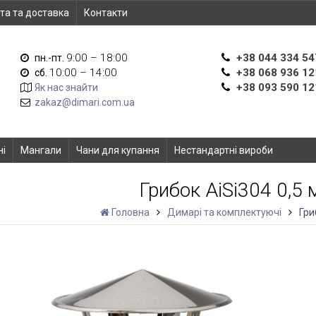
та та доставка
Контакти
9:00 – 18:00
+38 044 334 54
пн.-пт.
10:00 – 14:00
+38 068 936 12
сб.
+38 093 590 12
Як нас знайти
zakaz@dimari.com.ua
ні
Мангали
Чани для купання
Нестандартні вироби
Грибок AiSi304 0,5
Головна
Димарі та комплектуючі
Гри