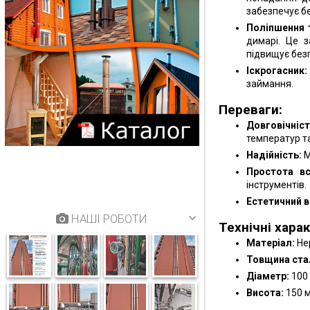
забезпечує бе
Поліпшення 
димарі. Це 
підвищує безп
Іскрогасник:
займання.
Переваги:
Довговічніст
температур т
Надійність:
М
Простота вс
інструментів.
Естетичний в
НАШІ РОБОТИ
Технічні хара
Матеріал:
Не
Товщина стал
Діаметр:
100 
Висота:
150 м