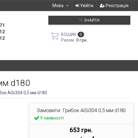
Мова
Увійти
Реєстрація
ЗНАЙТИ
71
12
КОШИК
0
12
Разом:
0 грн.
 мм d180
бок AiSi304 0,5 мм d180
Замовити: Грибок AiSi304 0,5 мм d180
У наявності
653 грн.