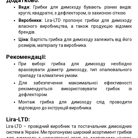
Додатково:
Види:
Грибки для димоходу бувають різних видів:
круглі, квадратні, з дефлектором, із захисною сіткою.
Виробники:
Lira-LTD пропонує грибки для димоходу
власного виробництва, а також продукцію відомих
брендів.
Ціна:
Вартість грибка для димоходу залежить від його
розмірів, матеріалу та виробника.
Рекомендації:
При виборі грибка для димоходу необхідно
враховувати діаметр димоходу, тип опалювального
приладу та кліматичні умови.
Для забезпечення максимальної ефективності
рекомендується використовувати грибок із
дефлектором.
Монтаж грибка для димоходу слід проводити
відповідно до інструкцій виробника.
Lira-LTD:
Lira-LTD – провідний виробник та постачальник димохідних
систем в Україні. Ми пропонуємо широкий асортимент грибків
для димоходу з нержавіючої сталі за доступними цінами.