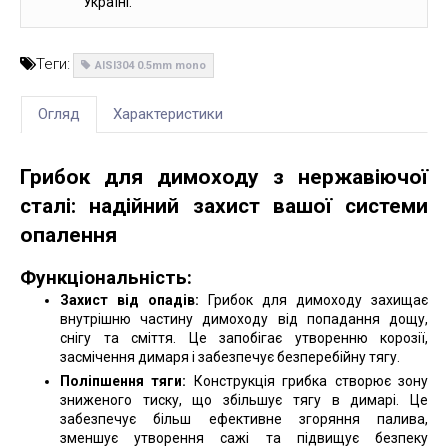
Україні.
Теги:
AISI304 0.5mm mono
Огляд
Характеристики
Грибок для димоходу з нержавіючої
сталі: надійний захист вашої системи
опалення
Функціональність:
Захист від опадів:
Грибок для димоходу захищає
внутрішню частину димоходу від попадання дощу,
снігу та сміття. Це запобігає утворенню корозії,
засмічення димаря і забезпечує безперебійну тягу.
Поліпшення тяги:
Конструкція грибка створює зону
зниженого тиску, що збільшує тягу в димарі. Це
забезпечує більш ефективне згоряння палива,
зменшує утворення сажі та підвищує безпеку