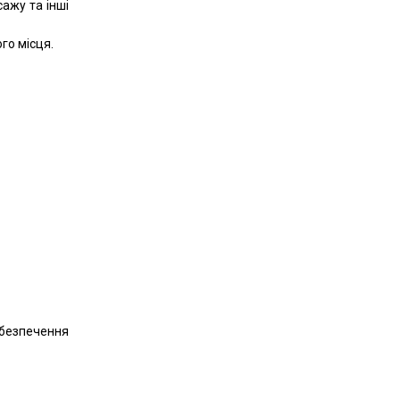
ажу та інші
го місця.
безпечення