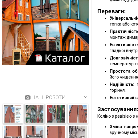
Переваги:
Універсальні
топка або кот
Практичність
монтаж дима
Ефективність
гладкої внутр
Довговічніст
температур т
Простота об
його чищення
Надійність:
г
горіння.
НАШІ РОБОТИ
Естетичний в
Застосування
Коліно з ревізією з
Зміна напря
зручному місц