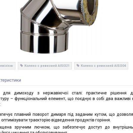
ревізією
Колено с ревизией AISI321
Колено с ревизией AISI304
теристики
ю для димоходу з нержавіючої сталі: практичне рішення 
туру – функціональний елемент, що поєднує в собі два важливі
:
печує плавний поворот димаря під заданим кутом, що дозволя
оптимізувати траєкторію відведення продуктів горіння.
щена зручним лючком, що забезпечує доступ до внутрішнь
 його чищення та обслуговування.