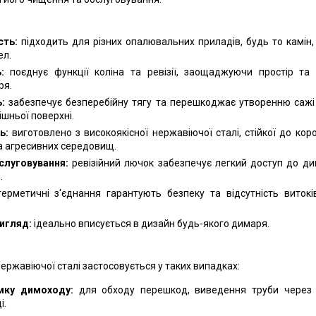
сть:
підходить для різних опалювальних приладів, будь то камін, 
ел.
:
поєднує функції коліна та ревізії, заощаджуючи простір та
ря.
:
забезпечує безперебійну тягу та перешкоджає утворенню сажі
ішньої поверхні.
ь:
виготовлено з високоякісної нержавіючої сталі, стійкої до коро
а агресивних середовищ.
слуговування:
ревізійний лючок забезпечує легкий доступ до д
.
ерметичні з'єднання гарантують безпеку та відсутність витокі
игляд:
ідеально вписується в дизайн будь-якого димаря.
:
 нержавіючої сталі застосовується у таких випадках:
мку димоходу:
для обходу перешкод, виведення труби через 
і.