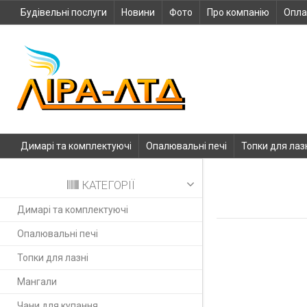
Будівельні послуги
Новини
Фото
Про компанію
Опла
Димарі та комплектуючі
Опалювальні печі
Топки для лаз
КАТЕГОРІЇ
Димарі та комплектуючі
Опалювальні печі
Топки для лазні
Мангали
Чани для купання