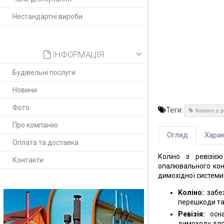
Нестандартні вироби
ІНФОРМАЦІЯ
Будівельні послуги
Новини
Фото
Теги:
Коліно з 
Про компанію
Огляд
Харак
Оплата та доставка
Коліно з ревізіє
Контакти
опалювального кон
димохідної системи
Коліно:
забез
перешкоди та 
Ревізія:
осна
димоходу для