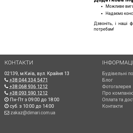
Можливе виго
Надаємо конс
Дзвоніть, і наші 
потребам!
КОНТАКТИ
ІНФОРМАЦ
02139
,
м.Київ
,
вул. Крайня 13
Будівельні п
+38 044 334 5471
Блог
+38 068 936 1212
Фотогалерея
+38 093 590 1212
Про компані
Пн-Пт з 09:00 до 18:00
Оплата та дос
суб. з 10:00 до 14:00
Контакти
zakaz@dimari.com.ua