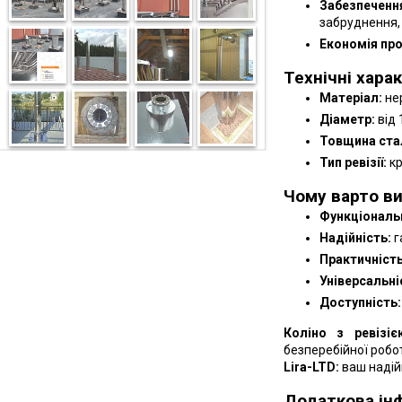
Забезпеченн
забруднення,
Економія про
Технічні хара
Матеріал:
не
Діаметр:
від 
Товщина стал
Тип ревізії:
кр
Чому варто ви
Функціональн
Надійність:
г
Практичність
Універсальні
Доступність:
Коліно з ревізі
безперебійної робо
Lira-LTD:
ваш надій
Додаткова ін