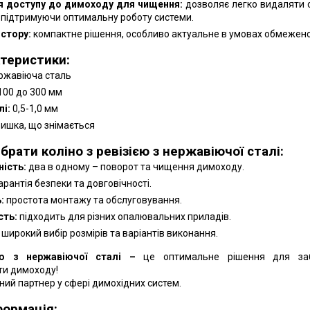
я доступу до димоходу для чищення:
дозволяє легко видаляти с
 підтримуючи оптимальну роботу системи.
стору:
компактне рішення, особливо актуальне в умовах обмежено
ктеристики:
ржавіюча сталь
100 до 300 мм
і:
0,5-1,0 мм
ишка, що знімається
брати коліно з ревізією з нержавіючої сталі:
ість:
два в одному – поворот та чищення димоходу.
арантія безпеки та довговічності.
:
простота монтажу та обслуговування.
сть:
підходить для різних опалювальних приладів.
широкий вибір розмірів та варіантів виконання.
єю з нержавіючої сталі –
це оптимальне рішення для за
ти димоходу!
ний партнер у сфері димохідних систем.
формація: