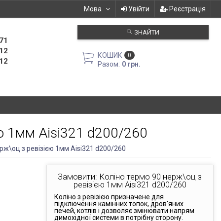
Мова
Увійти
Реєстрація
ЗНАЙТИ
71
12
КОШИК
0
12
Разом:
0 грн.
ю 1мм Aisi321 d200/260
рж\оц з ревізією 1мм Aisi321 d200/260
Замовити: Коліно термо 90 нерж\оц з
ревізією 1мм Aisi321 d200/260
Коліно з ревізією призначене для
підключення камінних топок, дров'яних
печей, котлів і дозволяє змінювати напрям
димохідної системи в потрібну сторону.