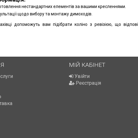
товлення нестандартних елементів за вашими кресленнями.
ультації щодо вибору та монтажу димоходів.
фахівці допоможуть вам підібрати коліно з ревізією, що відпо
ІЯ
МІЙ КАБІНЕТ
ослуги
Увійти
Реєстрація
ю
тавка