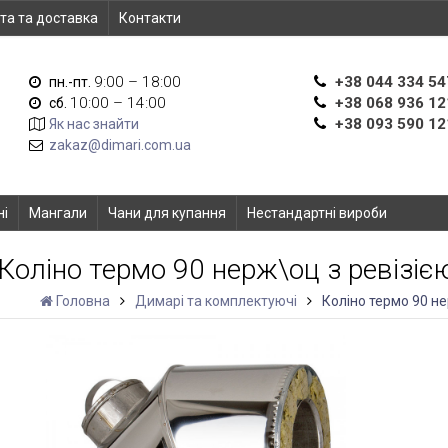
та та доставка
Контакти
9:00 – 18:00
+38 044 334 54
пн.-пт.
10:00 – 14:00
+38 068 936 12
сб.
+38 093 590 12
Як нас знайти
zakaz@dimari.com.ua
ні
Мангали
Чани для купання
Нестандартні вироби
Коліно термо 90 нерж\оц з ревізіє
Головна
Димарі та комплектуючі
Коліно термо 90 не