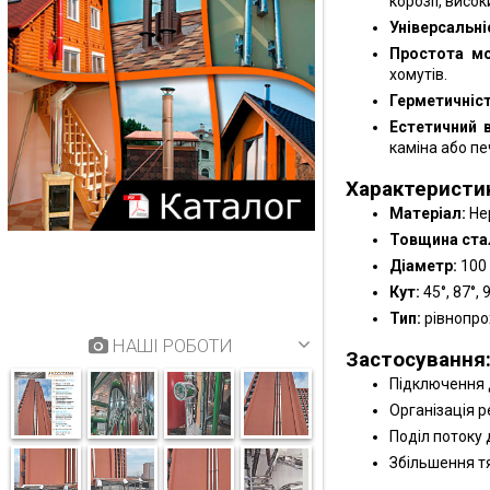
корозії, висо
Універсальні
Простота м
хомутів.
Герметичніст
Естетичний 
каміна або печ
Характеристи
Матеріал:
Не
Товщина стал
Діаметр:
100 
Кут:
45°, 87°, 
Тип:
рівнопро
НАШІ РОБОТИ
Застосування
Підключення д
Організація р
Поділ потоку 
Збільшення тя