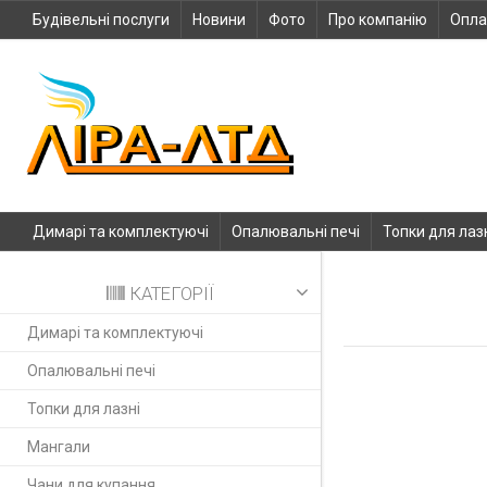
Будівельні послуги
Новини
Фото
Про компанію
Опла
Димарі та комплектуючі
Опалювальні печі
Топки для лаз
КАТЕГОРІЇ
Димарі та комплектуючі
Опалювальні печі
Топки для лазні
Мангали
Чани для купання