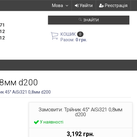
Мова
Увійти
Реєстрація
ЗНАЙТИ
71
12
КОШИК
0
12
Разом:
0 грн.
0,8мм d200
ик 45° AiSi321 0,8мм d200
Замовити: Трійник 45° AiSi321 0,8мм
d200
У наявності
3,192 грн.