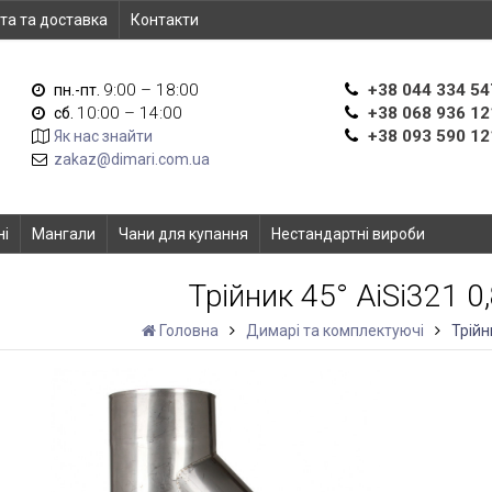
та та доставка
Контакти
9:00 – 18:00
+38 044 334 54
пн.-пт.
10:00 – 14:00
+38 068 936 12
сб.
+38 093 590 12
Як нас знайти
zakaz@dimari.com.ua
ні
Мангали
Чани для купання
Нестандартні вироби
Трійник 45° AiSi321 
Головна
Димарі та комплектуючі
Трійн