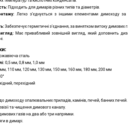
ких температур та кислотних конденсатів.
сть:
Підходить для димарів різних типів та діаметрів.
онтажу:
Легко з'єднується з іншими елементами димоходу за
ь:
Забезпечує герметичні з'єднання, за винятком витоку димових га
вигляд:
Має привабливий зовнішній вигляд, який доповнить диз
і.
ки:
ржавіюча сталь
і:
0,5 мм, 0,8 мм, 1,0 мм
мм, 110 мм, 120 мм, 130 мм, 150 мм, 160 мм, 180 мм, 200 мм
90°
хідний, перехідний
:
о димоходу опалювальних приладів, камінів, печей, банних печей.
евізії та чищення димового каналу.
димових газів на два або три напрямки.
ги в димарі.