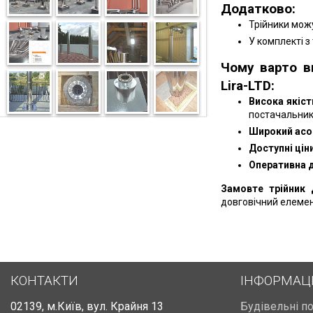
Додатково:
Трійники можу
У комплекті з
Чому варто в
Lira-LTD:
Висока якіст
постачальник
Широкий асо
Доступні ціни
Оперативна 
Замовте трійник 
довговічний елемен
КОНТАКТИ
ІНФОРМАЦ
02139
,
м.Київ
,
вул. Крайня 13
Будівельні п