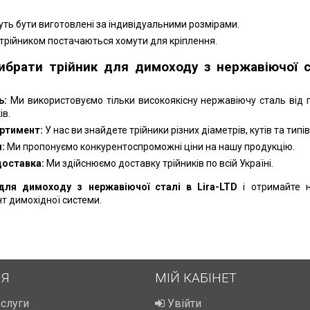
ть бути виготовлені за індивідуальними розмірами.
 трійником постачаються хомути для кріплення.
ибрати трійник для димоходу з нержавіючої с
ь:
Ми використовуємо тільки високоякісну нержавіючу сталь від 
ів.
ртимент:
У нас ви знайдете трійники різних діаметрів, кутів та типів
:
Ми пропонуємо конкурентоспроможні ціни на нашу продукцію.
доставка:
Ми здійснюємо доставку трійників по всій Україні.
для димоходу з нержавіючої сталі в Lira-LTD
і отримайте 
т димохідної системи.
ІЯ
МІЙ КАБІНЕТ
ослуги
Увійти