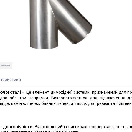
8 mono
теристики
ючої сталі
– це елемент димохідної системи, призначений для по
 два або три напрямки. Використовується для підключення д
дів, камінів, печей, банних печей, а також для ревізії та чищен
а довговічність:
Виготовлений із високоякісної нержавіючої сталі