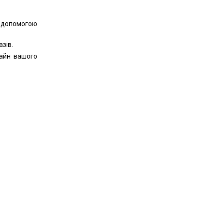
 допомогою
зів.
айн вашого