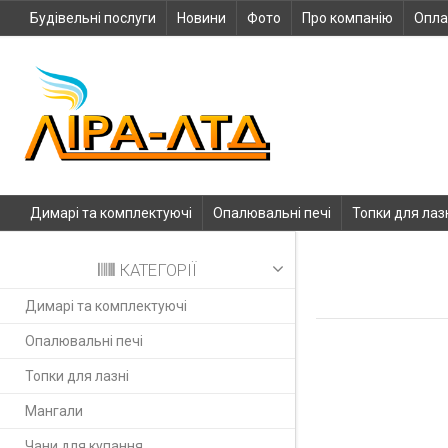
Будівельні послуги
Новини
Фото
Про компанію
Опла
Димарі та комплектуючі
Опалювальні печі
Топки для лаз
КАТЕГОРІЇ
Димарі та комплектуючі
Опалювальні печі
Топки для лазні
Мангали
Чани для купання