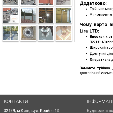
Додатково:
Трійники можу
У комплекті з
Чому варто в
Lira-LTD:
Висока якіст
постачальник
Широкий асо
Доступні ціни
Оперативна 
Замовте трійник 
довговічний елемен
КОНТАКТИ
ІНФОРМАЦ
02139
,
м.Київ
,
вул. Крайня 13
Будівельні п