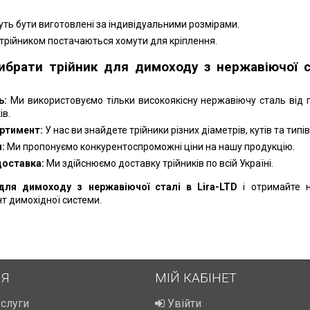
ть бути виготовлені за індивідуальними розмірами.
 трійником постачаються хомути для кріплення.
ибрати трійник для димоходу з нержавіючої с
ь:
Ми використовуємо тільки високоякісну нержавіючу сталь від 
ів.
ртимент:
У нас ви знайдете трійники різних діаметрів, кутів та типів
:
Ми пропонуємо конкурентоспроможні ціни на нашу продукцію.
доставка:
Ми здійснюємо доставку трійників по всій Україні.
для димоходу з нержавіючої сталі в Lira-LTD
і отримайте 
т димохідної системи.
ІЯ
МІЙ КАБІНЕТ
ослуги
Увійти