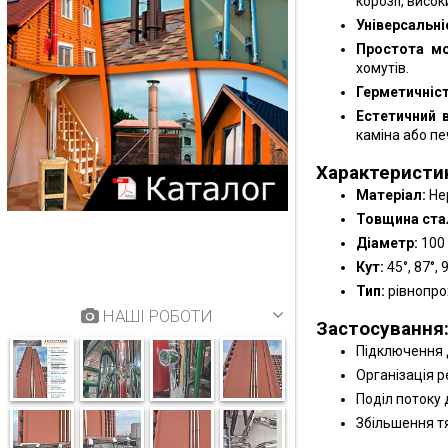
корозії, висо
Універсальні
Простота м
хомутів.
Герметичніст
Естетичний 
каміна або печ
Характеристи
Матеріал:
Не
Товщина стал
Діаметр:
100 
Кут:
45°, 87°, 
Тип:
рівнопро
НАШІ РОБОТИ
Застосування
Підключення д
Організація р
Поділ потоку 
Збільшення тя