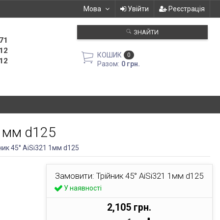
Мова
Увійти
Реєстрація
ЗНАЙТИ
71
12
КОШИК
0
12
Разом:
0 грн.
 1мм d125
ник 45° AiSi321 1мм d125
Замовити: Трійник 45° AiSi321 1мм d125
У наявності
2,105 грн.