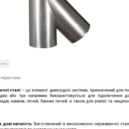
 mono
теристики
ючої сталі
– це елемент димохідної системи, призначений для по
 два або три напрямки. Використовується для підключення д
дів, камінів, печей, банних печей, а також для ревізії та чищен
а довговічність:
Виготовлений із високоякісної нержавіючої сталі