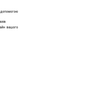
 допомогою
зів.
айн вашого