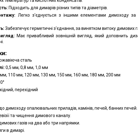
ких температур та кислотних конденсатів.
сть:
Підходить для димарів різних типів та діаметрів.
онтажу:
Легко з'єднується з іншими елементами димоходу за
ь:
Забезпечує герметичні з'єднання, за винятком витоку димових га
вигляд:
Має привабливий зовнішній вигляд, який доповнить диз
і.
ки:
ржавіюча сталь
і:
0,5 мм, 0,8 мм, 1,0 мм
мм, 110 мм, 120 мм, 130 мм, 150 мм, 160 мм, 180 мм, 200 мм
90°
хідний, перехідний
:
о димоходу опалювальних приладів, камінів, печей, банних печей.
евізії та чищення димового каналу.
димових газів на два або три напрямки.
ги в димарі.