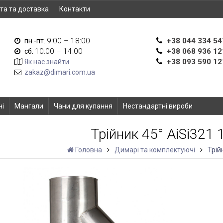
та та доставка
Контакти
9:00 – 18:00
+38 044 334 54
пн.-пт.
10:00 – 14:00
+38 068 936 12
сб.
+38 093 590 12
Як нас знайти
zakaz@dimari.com.ua
ні
Мангали
Чани для купання
Нестандартні вироби
Трійник 45° AiSi321
Головна
Димарі та комплектуючі
Трій