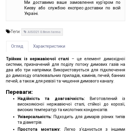
Ми доставимо ваше замовлення кур'єром по
Києву або службою експрес-доставки по всій
Україні.
Теги:
AISI321 0.8mm termo
Огляд
Характеристики
Трійник із нержавіючої сталі
– це елемент димохідної
системи, призначений для поділу потоку димових газів на
два або три напрямки. Використовується для підключення
до димоходу опалювальних приладів, камінів, печей, банних
печей, а також для ревізії та чищення димового каналу.
Переваги:
Надійність та довговічність:
Виготовлений із
високоякісної нержавіючої сталі, стійкої до корозії,
високих температур та кислотних конденсатів.
Універсальність:
Підходить для димарів різних типів
та діаметрів.
Простота монтажу:
Легко з'єднується з іншими