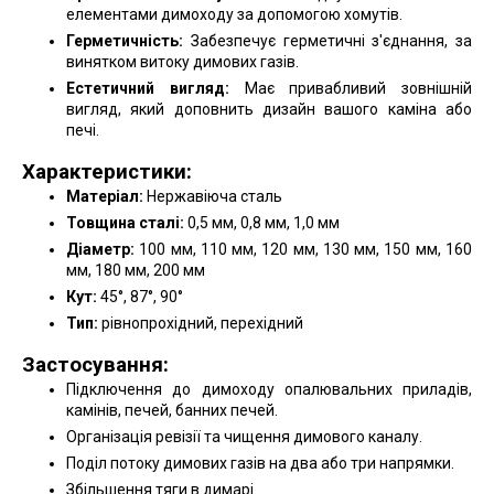
елементами димоходу за допомогою хомутів.
Герметичність:
Забезпечує герметичні з'єднання, за
винятком витоку димових газів.
Естетичний вигляд:
Має привабливий зовнішній
вигляд, який доповнить дизайн вашого каміна або
печі.
Характеристики:
Матеріал:
Нержавіюча сталь
Товщина сталі:
0,5 мм, 0,8 мм, 1,0 мм
Діаметр:
100 мм, 110 мм, 120 мм, 130 мм, 150 мм, 160
мм, 180 мм, 200 мм
Кут:
45°, 87°, 90°
Тип:
рівнопрохідний, перехідний
Застосування:
Підключення до димоходу опалювальних приладів,
камінів, печей, банних печей.
Організація ревізії та чищення димового каналу.
Поділ потоку димових газів на два або три напрямки.
Збільшення тяги в димарі.