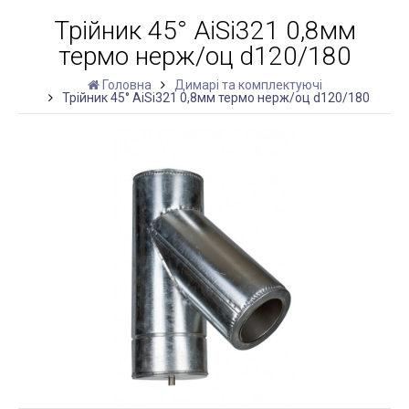
Трійник 45° AiSi321 0,8мм
термо нерж/оц d120/180
Головна
Димарі та комплектуючі
Трійник 45° AiSi321 0,8мм термо нерж/оц d120/180