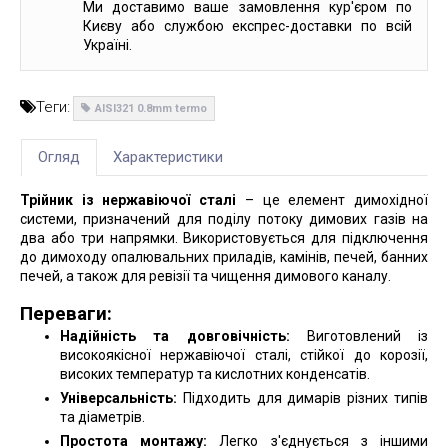
Ми доставимо ваше замовлення кур'єром по
Києву або службою експрес-доставки по всій
Україні.
Теги:
AISI321 0.8mm termo
Огляд
Характеристики
Трійник із нержавіючої сталі
– це елемент димохідної
системи, призначений для поділу потоку димових газів на
два або три напрямки. Використовується для підключення
до димоходу опалювальних приладів, камінів, печей, банних
печей, а також для ревізії та чищення димового каналу.
Переваги:
Надійність та довговічність:
Виготовлений із
високоякісної нержавіючої сталі, стійкої до корозії,
високих температур та кислотних конденсатів.
Універсальність:
Підходить для димарів різних типів
та діаметрів.
Простота монтажу:
Легко з'єднується з іншими