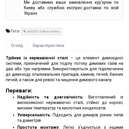
Ми доставимо ваше замовлення кур'єром по
Києву або службою експрес-доставки по всій
Україні.
Теги:
AISI321 0.8mm termo
Огляд
Характеристики
Трійник із нержавіючої сталі
– це елемент димохідної
системи, призначений для поділу потоку димових газів на
два або три напрямки. Використовується для підключення
до димоходу опалювальних приладів, камінів, печей, банних
печей, а також для ревізії та чищення димового каналу.
Переваги:
Надійність та довговічність:
Виготовлений із
високоякісної нержавіючої сталі, стійкої до корозії,
високих температур та кислотних конденсатів.
Універсальність:
Підходить для димарів різних типів
та діаметрів.
Простота монтажу:
Легко з'єднується з іншими