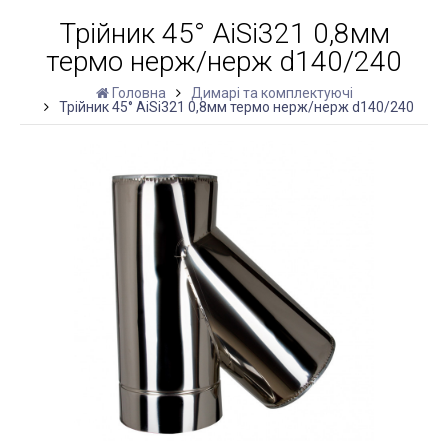
Трійник 45° AiSi321 0,8мм
термо нерж/нерж d140/240
Головна
Димарі та комплектуючі
Трійник 45° AiSi321 0,8мм термо нерж/нерж d140/240