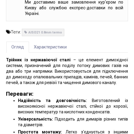
Ми доставимо ваше замовлення кур'єром по
Києву або службою експрес-доставки по всій
Україні.
Теги:
AISI321 0.8mm termo
Огляд
Характеристики
Трійник із нержавіючої сталі
– це елемент димохідної
системи, призначений для поділу потоку димових газів на
два або три напрямки. Використовується для підключення
до димоходу опалювальних приладів, камінів, печей, банних
печей, а також для ревізії та чищення димового каналу.
Переваги:
Надійність та довговічність:
Виготовлений із
високоякісної нержавіючої сталі, стійкої до корозії,
високих температур та кислотних конденсатів.
Універсальність:
Підходить для димарів різних типів
та діаметрів.
Простота монтажу:
Легко з'єднується з іншими