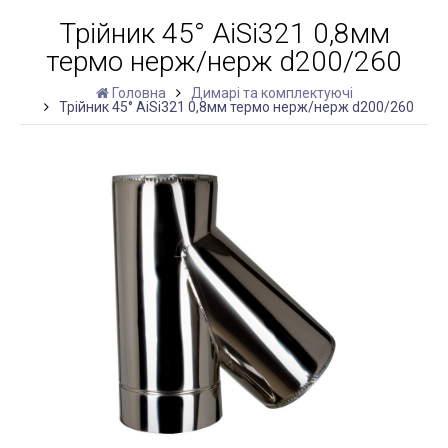
Трійник 45° AiSi321 0,8мм
термо нерж/нерж d200/260
Головна
Димарі та комплектуючі
Трійник 45° AiSi321 0,8мм термо нерж/нерж d200/260