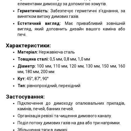
елементами димоходу за допомогою хомутів.
Герметичність:
Забезпечує герметичні з'єднання, за
винятком витоку димових газів.
Естетичний вигляд:
Має привабливий зовнішній
вигляд, який доповнить дизайн вашого каміна або
печі.
Характеристики:
Матеріал:
Нержавіюча сталь
Товщина сталі:
0,5 мм, 0,8 мм, 1,0 мм
Діаметр:
100 мм, 110 мм, 120 мм, 130 мм, 150 мм, 160
мм, 180 мм, 200 мм
Кут:
45°, 87°, 90°
Тип:
рівнопрохідний, перехідний
Застосування:
Підключення до димоходу опалювальних приладів,
камінів, печей, банних печей.
Організація ревізії та чищення димового каналу.
Поділ потоку димових газів на два або три напрямки.
Збільшення тяги в димарі.