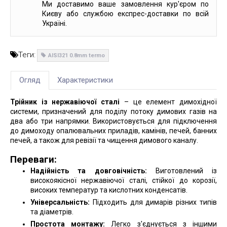
Ми доставимо ваше замовлення кур'єром по
Києву або службою експрес-доставки по всій
Україні.
Теги:
AISI321 0.8mm termo
Огляд
Характеристики
Трійник із нержавіючої сталі
– це елемент димохідної
системи, призначений для поділу потоку димових газів на
два або три напрямки. Використовується для підключення
до димоходу опалювальних приладів, камінів, печей, банних
печей, а також для ревізії та чищення димового каналу.
Переваги:
Надійність та довговічність:
Виготовлений із
високоякісної нержавіючої сталі, стійкої до корозії,
високих температур та кислотних конденсатів.
Універсальність:
Підходить для димарів різних типів
та діаметрів.
Простота монтажу:
Легко з'єднується з іншими