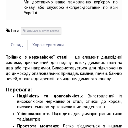
Ми доставимо ваше замовлення кур'єром по
Києву або службою експрес-доставки по всій
Україні.
Теги:
AISI321 0.8mm termo
Огляд
Характеристики
Трійник із нержавіючої сталі
– це елемент димохідної
системи, призначений для поділу потоку димових газів на
два або три напрямки. Використовується для підключення
до димоходу опалювальних приладів, камінів, печей, банних
печей, а також для ревізії та чищення димового каналу.
Переваги:
Надійність та довговічність:
Виготовлений із
високоякісної нержавіючої сталі, стійкої до корозії,
високих температур та кислотних конденсатів.
Універсальність:
Підходить для димарів різних типів
та діаметрів.
Простота монтажу:
Легко з'єднується з іншими