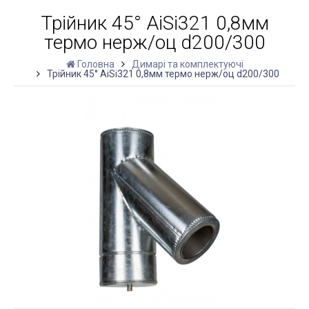
Трійник 45° AiSi321 0,8мм
термо нерж/оц d200/300
Головна
Димарі та комплектуючі
Трійник 45° AiSi321 0,8мм термо нерж/оц d200/300