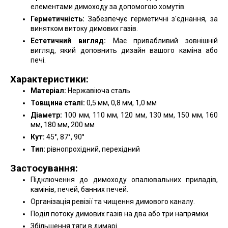
елементами димоходу за допомогою хомутів.
Герметичність:
Забезпечує герметичні з'єднання, за
винятком витоку димових газів.
Естетичний вигляд:
Має привабливий зовнішній
вигляд, який доповнить дизайн вашого каміна або
печі.
Характеристики:
Матеріал:
Нержавіюча сталь
Товщина сталі:
0,5 мм, 0,8 мм, 1,0 мм
Діаметр:
100 мм, 110 мм, 120 мм, 130 мм, 150 мм, 160
мм, 180 мм, 200 мм
Кут:
45°, 87°, 90°
Тип:
рівнопрохідний, перехідний
Застосування:
Підключення до димоходу опалювальних приладів,
камінів, печей, банних печей.
Організація ревізії та чищення димового каналу.
Поділ потоку димових газів на два або три напрямки.
Збільшення тяги в димарі.