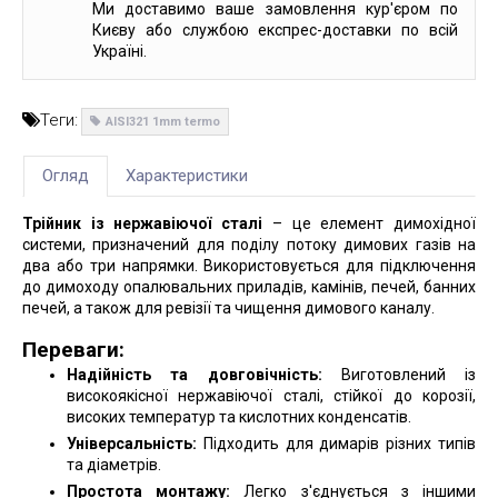
Ми доставимо ваше замовлення кур'єром по
Києву або службою експрес-доставки по всій
Україні.
Теги:
AISI321 1mm termo
Огляд
Характеристики
Трійник із нержавіючої сталі
– це елемент димохідної
системи, призначений для поділу потоку димових газів на
два або три напрямки. Використовується для підключення
до димоходу опалювальних приладів, камінів, печей, банних
печей, а також для ревізії та чищення димового каналу.
Переваги:
Надійність та довговічність:
Виготовлений із
високоякісної нержавіючої сталі, стійкої до корозії,
високих температур та кислотних конденсатів.
Універсальність:
Підходить для димарів різних типів
та діаметрів.
Простота монтажу:
Легко з'єднується з іншими