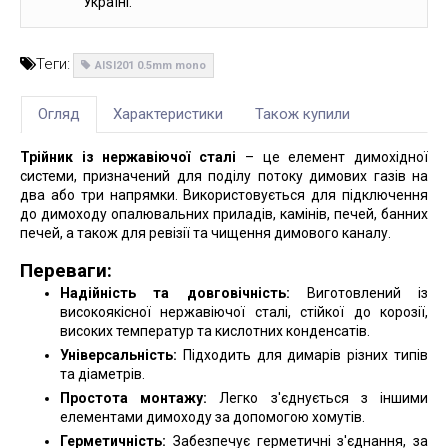
Україні.
Теги:
AISI201 0.5mm mono
Огляд
Характеристики
Також купили
Трійник із нержавіючої сталі
– це елемент димохідної
системи, призначений для поділу потоку димових газів на
два або три напрямки. Використовується для підключення
до димоходу опалювальних приладів, камінів, печей, банних
печей, а також для ревізії та чищення димового каналу.
Переваги:
Надійність та довговічність:
Виготовлений із
високоякісної нержавіючої сталі, стійкої до корозії,
високих температур та кислотних конденсатів.
Універсальність:
Підходить для димарів різних типів
та діаметрів.
Простота монтажу:
Легко з'єднується з іншими
елементами димоходу за допомогою хомутів.
Герметичність:
Забезпечує герметичні з'єднання, за