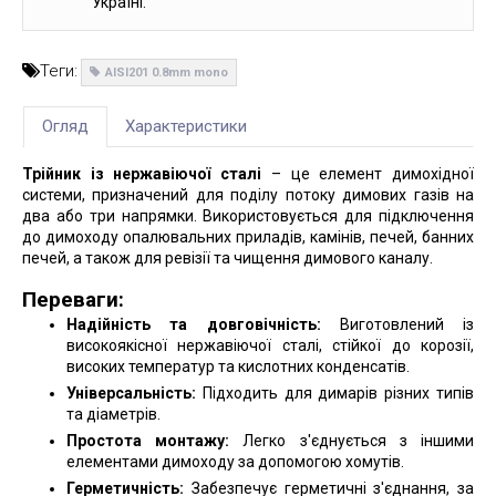
Україні.
Теги:
AISI201 0.8mm mono
Огляд
Характеристики
Трійник із нержавіючої сталі
– це елемент димохідної
системи, призначений для поділу потоку димових газів на
два або три напрямки. Використовується для підключення
до димоходу опалювальних приладів, камінів, печей, банних
печей, а також для ревізії та чищення димового каналу.
Переваги:
Надійність та довговічність:
Виготовлений із
високоякісної нержавіючої сталі, стійкої до корозії,
високих температур та кислотних конденсатів.
Універсальність:
Підходить для димарів різних типів
та діаметрів.
Простота монтажу:
Легко з'єднується з іншими
елементами димоходу за допомогою хомутів.
Герметичність:
Забезпечує герметичні з'єднання, за