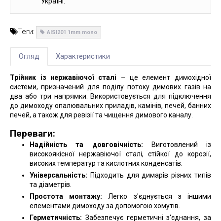
Україні.
Теги:
AISI201 1mm mono
Огляд
Характеристики
Трійник із нержавіючої сталі
– це елемент димохідної
системи, призначений для поділу потоку димових газів на
два або три напрямки. Використовується для підключення
до димоходу опалювальних приладів, камінів, печей, банних
печей, а також для ревізії та чищення димового каналу.
Переваги:
Надійність та довговічність:
Виготовлений із
високоякісної нержавіючої сталі, стійкої до корозії,
високих температур та кислотних конденсатів.
Універсальність:
Підходить для димарів різних типів
та діаметрів.
Простота монтажу:
Легко з'єднується з іншими
елементами димоходу за допомогою хомутів.
Герметичність:
Забезпечує герметичні з'єднання, за