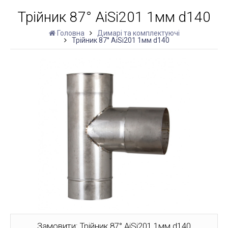
Трійник 87° AiSi201 1мм d140
Головна
Димарі та комплектуючі
Трійник 87° AiSi201 1мм d140
Замовити: Трійник 87° AiSi201 1мм d140