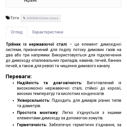
Україні.
Теги:
AISI304 0.5mm mono
Огляд
Характеристики
Трійник із нержавіючої сталі
– це елемент димохідної
системи, призначений для поділу потоку димових газів на
два або три напрямки. Використовується для підключення
до димоходу опалювальних приладів, камінів, печей, банних
печей, а також для ревізії та чищення димового каналу.
Переваги:
Надійність та довговічність:
Виготовлений із
високоякісної нержавіючої сталі, стійкої до корозії,
високих температур та кислотних конденсатів.
Універсальність:
Підходить для димарів різних типів
та діаметрів.
Простота монтажу:
Легко з'єднується з іншими
елементами димоходу за допомогою хомутів.
Герметичність:
Забезпечує герметичні з'єднання, за