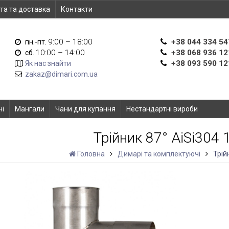
та та доставка
Контакти
9:00 – 18:00
+38 044 334 54
пн.-пт.
10:00 – 14:00
+38 068 936 12
сб.
+38 093 590 12
Як нас знайти
zakaz@dimari.com.ua
ні
Мангали
Чани для купання
Нестандартні вироби
Трійник 87° AiSi304
Головна
Димарі та комплектуючі
Трій