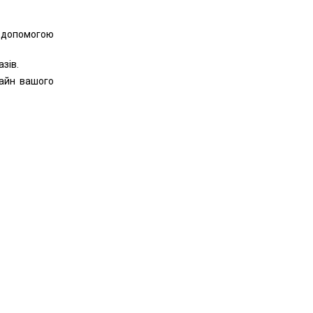
 допомогою
зів.
айн вашого