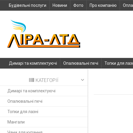
Будівельні послуги
Новини
Фото
Про компанію
Опла
Димарі та комплектуючі
Опалювальні печі
Топки для лаз
КАТЕГОРІЇ
Димарі та комплектуючі
Опалювальні печі
Топки для лазні
Мангали
Чани для купання