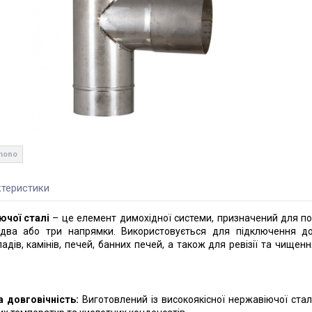
 mono
теристики
ючої сталі
– це елемент димохідної системи, призначений для по
 два або три напрямки. Використовується для підключення д
дів, камінів, печей, банних печей, а також для ревізії та чищен
а довговічність:
Виготовлений із високоякісної нержавіючої сталі