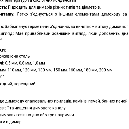
ких температур та кислотних конденсатів.
сть:
Підходить для димарів різних типів та діаметрів.
онтажу:
Легко з'єднується з іншими елементами димоходу за
ь:
Забезпечує герметичні з'єднання, за винятком витоку димових га
вигляд:
Має привабливий зовнішній вигляд, який доповнить диз
і.
ки:
ржавіюча сталь
і:
0,5 мм, 0,8 мм, 1,0 мм
мм, 110 мм, 120 мм, 130 мм, 150 мм, 160 мм, 180 мм, 200 мм
90°
хідний, перехідний
:
о димоходу опалювальних приладів, камінів, печей, банних печей.
евізії та чищення димового каналу.
димових газів на два або три напрямки.
ги в димарі.