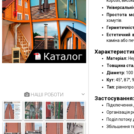
корозії, висо
Універсальні
Простота м
хомутів.
Герметичніст
Естетичний 
каміна або печ
Характеристи
Матеріал:
Не
Товщина стал
Діаметр:
100 
Кут:
45°, 87°, 
Тип:
рівнопро
НАШІ РОБОТИ
Застосування
Підключення д
Організація р
Поділ потоку 
Збільшення тя