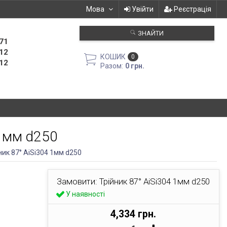
Мова
Увійти
Реєстрація
ЗНАЙТИ
71
12
КОШИК
0
12
Разом:
0 грн.
 1мм d250
ник 87° AiSi304 1мм d250
Замовити: Трійник 87° AiSi304 1мм d250
У наявності
4,334 грн.