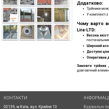
Додатково:
Трійники можу
У комплекті з
Чому варто в
Lira-LTD:
Висока якіст
постачальник
Широкий асо
Доступні ціни
Оперативна 
Замовте трійник 
довговічний елемен
КОНТАКТИ
ІНФОРМАЦ
02139
,
м.Київ
,
вул. Крайня 13
Будівельні п