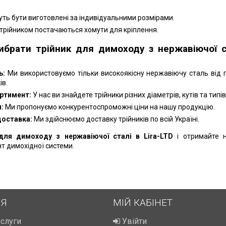
ть бути виготовлені за індивідуальними розмірами.
 трійником постачаються хомути для кріплення.
ибрати трійник для димоходу з нержавіючої с
ь:
Ми використовуємо тільки високоякісну нержавіючу сталь від 
ів.
ртимент:
У нас ви знайдете трійники різних діаметрів, кутів та типів
:
Ми пропонуємо конкурентоспроможні ціни на нашу продукцію.
доставка:
Ми здійснюємо доставку трійників по всій Україні.
для димоходу з нержавіючої сталі в Lira-LTD
і отримайте 
т димохідної системи.
ІЯ
МІЙ КАБІНЕТ
ослуги
Увійти