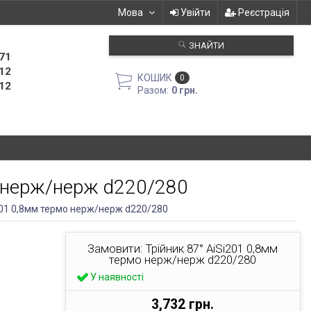
Мова
Увійти
Реєстрація
ЗНАЙТИ
71
12
КОШИК
0
12
Разом:
0 грн.
о нерж/нерж d220/280
i201 0,8мм термо нерж/нерж d220/280
Замовити: Трійник 87° AiSi201 0,8мм
термо нерж/нерж d220/280
У наявності
3,732 грн.