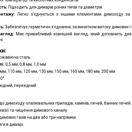
сть:
Підходить для димарів різних типів та діаметрів.
онтажу:
Легко з'єднується з іншими елементами димоходу за
ь:
Забезпечує герметичні з'єднання, за винятком витоку димових га
вигляд:
Має привабливий зовнішній вигляд, який доповнить диз
і.
ки:
ржавіюча сталь
і:
0,5 мм, 0,8 мм, 1,0 мм
мм, 110 мм, 120 мм, 130 мм, 150 мм, 160 мм, 180 мм, 200 мм
90°
хідний, перехідний
:
о димоходу опалювальних приладів, камінів, печей, банних печей.
евізії та чищення димового каналу.
димових газів на два або три напрямки.
ги в димарі.