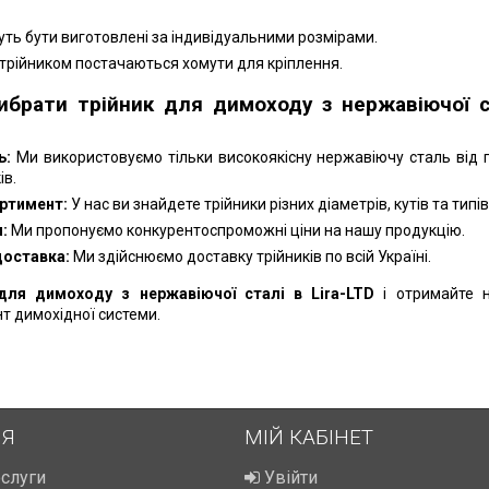
ть бути виготовлені за індивідуальними розмірами.
 трійником постачаються хомути для кріплення.
ибрати трійник для димоходу з нержавіючої с
ь:
Ми використовуємо тільки високоякісну нержавіючу сталь від 
ів.
ртимент:
У нас ви знайдете трійники різних діаметрів, кутів та типів
:
Ми пропонуємо конкурентоспроможні ціни на нашу продукцію.
доставка:
Ми здійснюємо доставку трійників по всій Україні.
для димоходу з нержавіючої сталі в Lira-LTD
і отримайте 
т димохідної системи.
ІЯ
МІЙ КАБІНЕТ
ослуги
Увійти