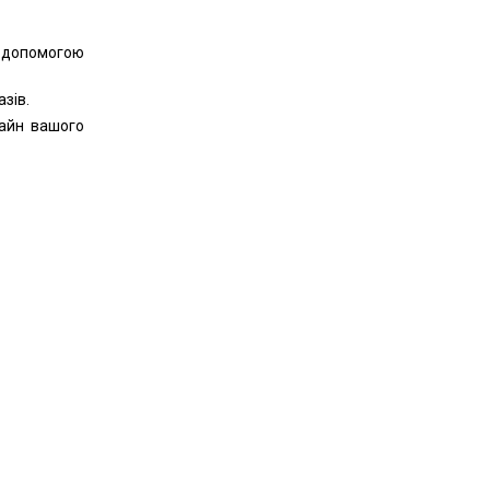
 допомогою
зів.
айн вашого