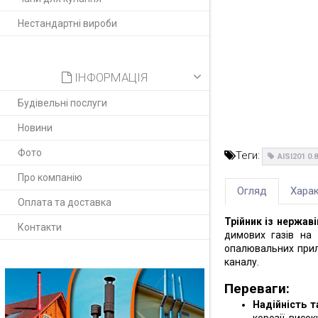
Нестандартні вироби
ІНФОРМАЦІЯ
Будівельні послуги
Новини
Фото
Теги:
AISI201 0
Про компанію
Огляд
Харак
Оплата та доставка
Трійник із нержаві
Контакти
димових газів на
опалювальних прила
каналу.
Переваги:
Надійність т
корозії, висо