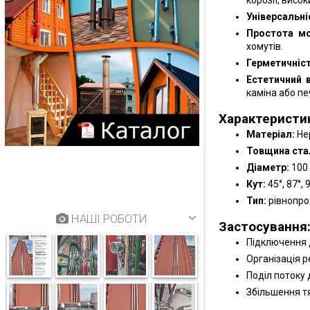
Універсальні
Простота м
хомутів.
Герметичніст
Естетичний 
каміна або печ
Характеристи
Матеріал:
Не
Товщина стал
Діаметр:
100 
Кут:
45°, 87°, 
Тип:
рівнопро
НАШІ РОБОТИ
Застосування
Підключення д
Організація р
Поділ потоку 
Збільшення тя