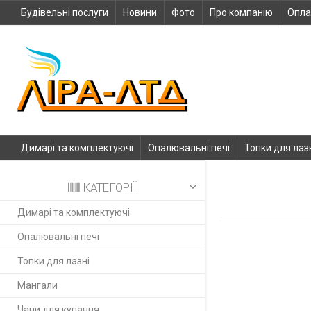
Будівельні послуги
Новини
Фото
Про компанію
Опла
Димарі та комплектуючі
Опалювальні печі
Топки для лаз
КАТЕГОРІЇ
Димарі та комплектуючі
Опалювальні печі
Топки для лазні
Мангали
Чани для купання