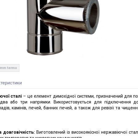
.8mm termo
теристики
ючої сталі
– це елемент димохідної системи, призначений для по
 два або три напрямки. Використовується для підключення д
дів, камінів, печей, банних печей, а також для ревізії та чищен
а довговічність:
Виготовлений із високоякісної нержавіючої сталі
ких температур та кислотних конденсатів.