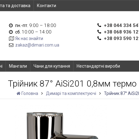
та та доставка
Контакти
9:00 – 18:00
+38 044 334 54
пн.-пт.
10:00 – 14:00
+38 068 936 12
сб.
+38 093 590 12
Як нас знайти
zakaz@dimari.com.ua
ні
Мангали
Чани для купання
Нестандартні вироби
Трійник 87° AiSi201 0,8мм терм
Головна
Димарі та комплектуючі
Трійник 87° AiS