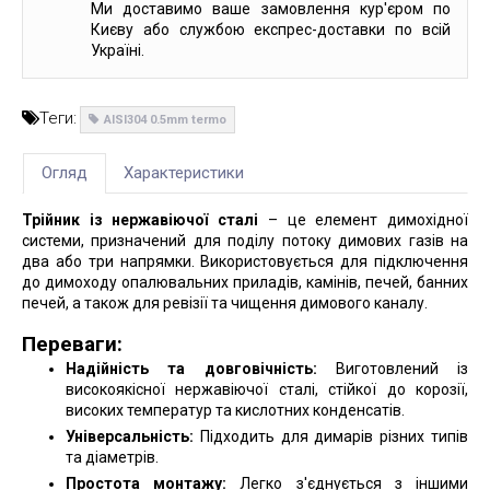
Ми доставимо ваше замовлення кур'єром по
Києву або службою експрес-доставки по всій
Україні.
Теги:
AISI304 0.5mm termo
Огляд
Характеристики
Трійник із нержавіючої сталі
– це елемент димохідної
системи, призначений для поділу потоку димових газів на
два або три напрямки. Використовується для підключення
до димоходу опалювальних приладів, камінів, печей, банних
печей, а також для ревізії та чищення димового каналу.
Переваги:
Надійність та довговічність:
Виготовлений із
високоякісної нержавіючої сталі, стійкої до корозії,
високих температур та кислотних конденсатів.
Універсальність:
Підходить для димарів різних типів
та діаметрів.
Простота монтажу:
Легко з'єднується з іншими