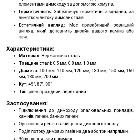
елементами димоходу за допомогою хомутів.
Герметичність:
Забезпечує герметичні з'єднання, за
винятком витоку димових газів.
Естетичний вигляд:
Має привабливий зовнішній
вигляд, який доповнить дизайн вашого каміна або
печі.
Характеристики:
Матеріал:
Нержавіюча сталь
Товщина сталі:
0,5 мм, 0,8 мм, 1,0 мм
Діаметр:
100 мм, 110 мм, 120 мм, 130 мм, 150 мм, 160
мм, 180 мм, 200 мм
Кут:
45°, 87°, 90°
Тип:
рівнопрохідний, перехідний
Застосування:
Підключення до димоходу опалювальних приладів,
камінів, печей, банних печей.
Організація ревізії та чищення димового каналу.
Поділ потоку димових газів на два або три напрямки.
Збільшення тяги в димарі.