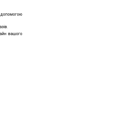
 допомогою
зів.
айн вашого