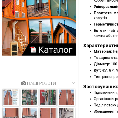
корозії, висо
Універсальні
Простота м
хомутів.
Герметичніст
Естетичний 
каміна або печ
Характеристи
Матеріал:
Не
Товщина стал
Діаметр:
100 
Кут:
45°, 87°, 
Тип:
рівнопро
НАШІ РОБОТИ
Застосування
Підключення д
Організація р
Поділ потоку 
Збільшення тя