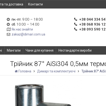
та та доставка
Контакти
9:00 – 18:00
+38 044 334 54
пн.-пт.
10:00 – 14:00
+38 068 936 12
сб.
+38 093 590 12
Як нас знайти
zakaz@dimari.com.ua
ні
Мангали
Чани для купання
Нестандартні вироби
Трійник 87° AiSi304 0,5мм тер
Головна
Димарі та комплектуючі
Трійник 87° Ai