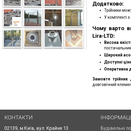
Додатково:
Трійники можу
У комплекті з
Чому варто в
Lira-LTD:
Висока якіст
постачальник
Широкий асо
Доступні ціни
Оперативна 
Замовте трійник 
довговічний елемен
КОНТАКТИ
ІНФОРМАЦ
02139
,
м.Київ
,
вул. Крайня 13
Будівельні п