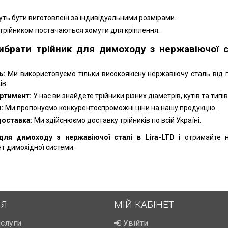
ть бути виготовлені за індивідуальними розмірами.
 трійником постачаються хомути для кріплення.
ибрати трійник для димоходу з нержавіючої с
ь:
Ми використовуємо тільки високоякісну нержавіючу сталь від 
ів.
ртимент:
У нас ви знайдете трійники різних діаметрів, кутів та типів
:
Ми пропонуємо конкурентоспроможні ціни на нашу продукцію.
доставка:
Ми здійснюємо доставку трійників по всій Україні.
для димоходу з нержавіючої сталі в Lira-LTD
і отримайте 
т димохідної системи.
ІЯ
МІЙ КАБІНЕТ
ослуги
Увійти