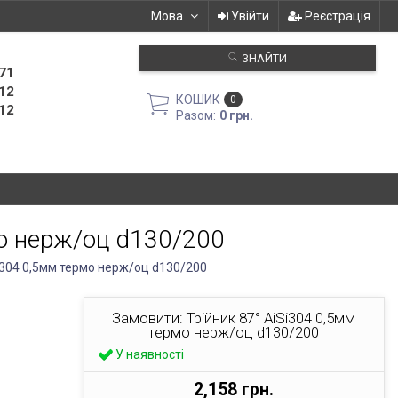
Мова
Увійти
Реєстрація
ЗНАЙТИ
71
12
КОШИК
0
12
Разом:
0 грн.
мо нерж/оц d130/200
Si304 0,5мм термо нерж/оц d130/200
Замовити: Трійник 87° AiSi304 0,5мм
термо нерж/оц d130/200
У наявності
2,158 грн.