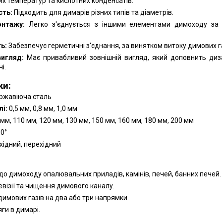
ких температур та кислотних конденсатів.
сть:
Підходить для димарів різних типів та діаметрів.
онтажу:
Легко з'єднується з іншими елементами димоходу за
ь:
Забезпечує герметичні з'єднання, за винятком витоку димових га
вигляд:
Має привабливий зовнішній вигляд, який доповнить диз
і.
ки:
ржавіюча сталь
і:
0,5 мм, 0,8 мм, 1,0 мм
мм, 110 мм, 120 мм, 130 мм, 150 мм, 160 мм, 180 мм, 200 мм
90°
хідний, перехідний
:
о димоходу опалювальних приладів, камінів, печей, банних печей.
евізії та чищення димового каналу.
димових газів на два або три напрямки.
ги в димарі.