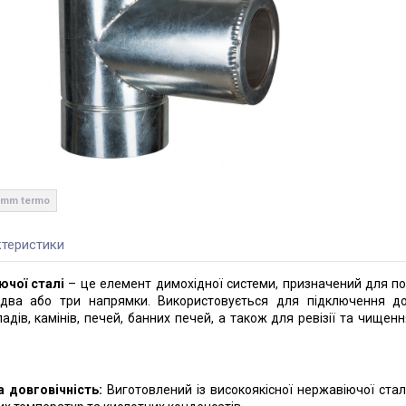
.5mm termo
теристики
ючої сталі
– це елемент димохідної системи, призначений для по
 два або три напрямки. Використовується для підключення д
дів, камінів, печей, банних печей, а також для ревізії та чищен
а довговічність:
Виготовлений із високоякісної нержавіючої сталі