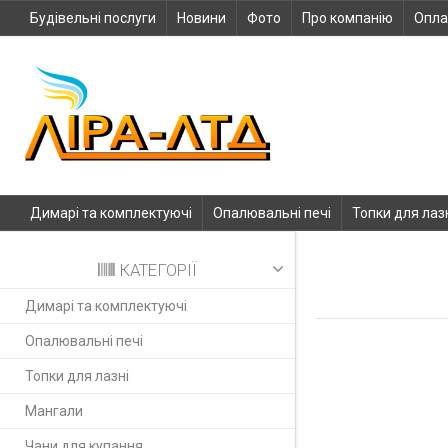
Будівельні послуги
Новини
Фото
Про компанію
Опла
Димарі та комплектуючі
Опалювальні печі
Топки для лаз
КАТЕГОРІЇ
Димарі та комплектуючі
Опалювальні печі
Топки для лазні
Мангали
Чани для купання