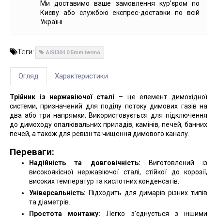
Ми доставимо ваше замовлення кур'єром по
Києву або службою експрес-доставки по всій
Україні.
Теги:
AISI304 0.5mm termo
Огляд
Характеристики
Трійник із нержавіючої сталі
– це елемент димохідної
системи, призначений для поділу потоку димових газів на
два або три напрямки. Використовується для підключення
до димоходу опалювальних приладів, камінів, печей, банних
печей, а також для ревізії та чищення димового каналу.
Переваги:
Надійність та довговічність:
Виготовлений із
високоякісної нержавіючої сталі, стійкої до корозії,
високих температур та кислотних конденсатів.
Універсальність:
Підходить для димарів різних типів
та діаметрів.
Простота монтажу:
Легко з'єднується з іншими