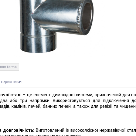
.5mm termo
теристики
ючої сталі
– це елемент димохідної системи, призначений для по
 два або три напрямки. Використовується для підключення д
дів, камінів, печей, банних печей, а також для ревізії та чищен
а довговічність:
Виготовлений із високоякісної нержавіючої сталі
ких температур та кислотних конденсатів.