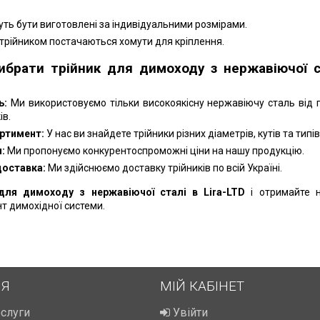
ть бути виготовлені за індивідуальними розмірами.
 трійником постачаються хомути для кріплення.
ибрати трійник для димоходу з нержавіючої с
ь:
Ми використовуємо тільки високоякісну нержавіючу сталь від 
ів.
ртимент:
У нас ви знайдете трійники різних діаметрів, кутів та типів
:
Ми пропонуємо конкурентоспроможні ціни на нашу продукцію.
доставка:
Ми здійснюємо доставку трійників по всій Україні.
для димоходу з нержавіючої сталі в Lira-LTD
і отримайте 
т димохідної системи.
ІЯ
МІЙ КАБІНЕТ
ослуги
Увійти