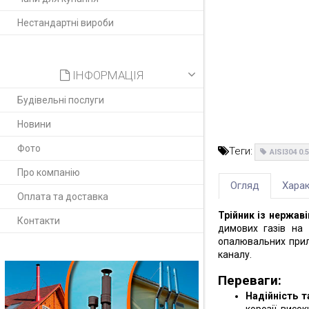
Нестандартні вироби
ІНФОРМАЦІЯ
Будівельні послуги
Новини
Фото
Теги:
AISI304 0
Про компанію
Огляд
Харак
Оплата та доставка
Трійник із нержаві
Контакти
димових газів на
опалювальних прила
каналу.
Переваги:
Надійність т
корозії, висо