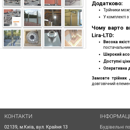
Додатково:
Трійники можу
У комплекті з
Чому варто в
Lira-LTD:
Висока якіст
постачальник
Широкий асо
Доступні ціни
Оперативна 
Замовте трійник 
довговічний елемен
КОНТАКТИ
ІНФОРМАЦ
02139
,
м.Київ
,
вул. Крайня 13
Будівельні п