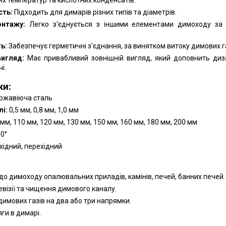
сть:
Підходить для димарів різних типів та діаметрів.
онтажу:
Легко з'єднується з іншими елементами димоходу за
ь:
Забезпечує герметичні з'єднання, за винятком витоку димових га
вигляд:
Має привабливий зовнішній вигляд, який доповнить диз
і.
ки:
ржавіюча сталь
і:
0,5 мм, 0,8 мм, 1,0 мм
мм, 110 мм, 120 мм, 130 мм, 150 мм, 160 мм, 180 мм, 200 мм
90°
хідний, перехідний
:
о димоходу опалювальних приладів, камінів, печей, банних печей.
евізії та чищення димового каналу.
димових газів на два або три напрямки.
ги в димарі.