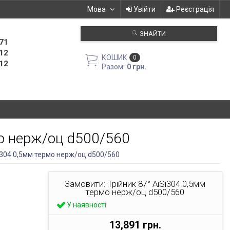
Мова
Увійти
Реєстрація
ЗНАЙТИ
71
12
КОШИК
0
12
Разом:
0 грн.
мо нерж/оц d500/560
Si304 0,5мм термо нерж/оц d500/560
Замовити: Трійник 87° AiSi304 0,5мм
термо нерж/оц d500/560
У наявності
13,891 грн.