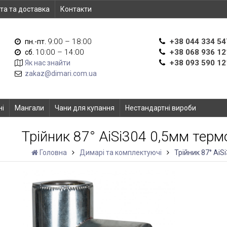
та та доставка
Контакти
9:00 – 18:00
+38 044 334 54
пн.-пт.
10:00 – 14:00
+38 068 936 12
сб.
+38 093 590 12
Як нас знайти
zakaz@dimari.com.ua
ні
Мангали
Чани для купання
Нестандартні вироби
Трійник 87° AiSi304 0,5мм тер
Головна
Димарі та комплектуючі
Трійник 87° Ai