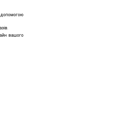
 допомогою
зів.
айн вашого