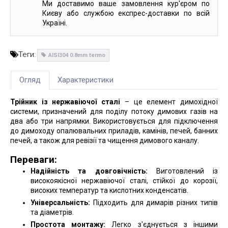
Ми доставимо ваше замовлення кур'єром по
Києву або службою експрес-доставки по всій
Україні.
Теги:
AISI304 0.8mm termo
Огляд
Характеристики
Трійник із нержавіючої сталі
– це елемент димохідної
системи, призначений для поділу потоку димових газів на
два або три напрямки. Використовується для підключення
до димоходу опалювальних приладів, камінів, печей, банних
печей, а також для ревізії та чищення димового каналу.
Переваги:
Надійність та довговічність:
Виготовлений із
високоякісної нержавіючої сталі, стійкої до корозії,
високих температур та кислотних конденсатів.
Універсальність:
Підходить для димарів різних типів
та діаметрів.
Простота монтажу:
Легко з'єднується з іншими