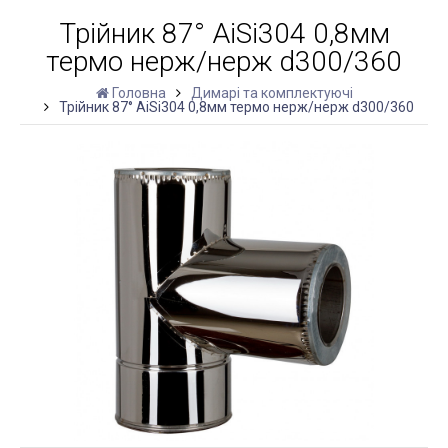
Трійник 87° AiSi304 0,8мм
термо нерж/нерж d300/360
Головна
Димарі та комплектуючі
Трійник 87° AiSi304 0,8мм термо нерж/нерж d300/360