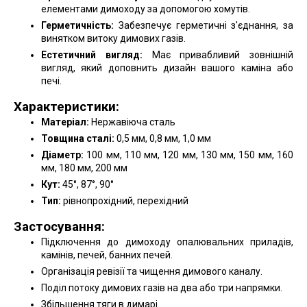
елементами димоходу за допомогою хомутів.
Герметичність:
Забезпечує герметичні з'єднання, за
винятком витоку димових газів.
Естетичний вигляд:
Має привабливий зовнішній
вигляд, який доповнить дизайн вашого каміна або
печі.
Характеристики:
Матеріал:
Нержавіюча сталь
Товщина сталі:
0,5 мм, 0,8 мм, 1,0 мм
Діаметр:
100 мм, 110 мм, 120 мм, 130 мм, 150 мм, 160
мм, 180 мм, 200 мм
Кут:
45°, 87°, 90°
Тип:
рівнопрохідний, перехідний
Застосування:
Підключення до димоходу опалювальних приладів,
камінів, печей, банних печей.
Організація ревізії та чищення димового каналу.
Поділ потоку димових газів на два або три напрямки.
Збільшення тяги в димарі.