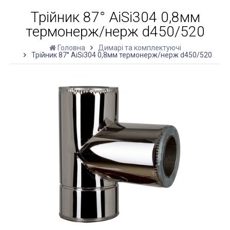
Трійник 87° AiSi304 0,8мм
термонерж/нерж d450/520
Головна
Димарі та комплектуючі
Трійник 87° AiSi304 0,8мм термонерж/нерж d450/520