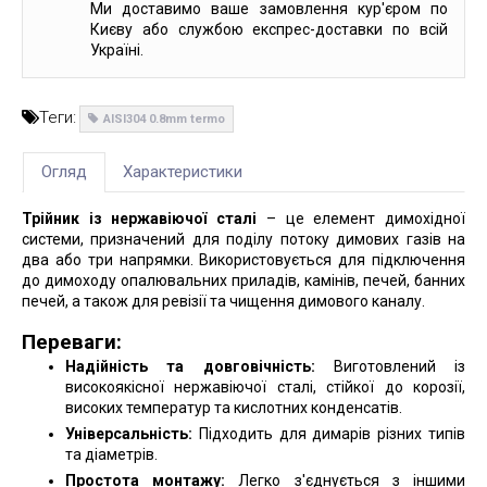
Ми доставимо ваше замовлення кур'єром по
Києву або службою експрес-доставки по всій
Україні.
Теги:
AISI304 0.8mm termo
Огляд
Характеристики
Трійник із нержавіючої сталі
– це елемент димохідної
системи, призначений для поділу потоку димових газів на
два або три напрямки. Використовується для підключення
до димоходу опалювальних приладів, камінів, печей, банних
печей, а також для ревізії та чищення димового каналу.
Переваги:
Надійність та довговічність:
Виготовлений із
високоякісної нержавіючої сталі, стійкої до корозії,
високих температур та кислотних конденсатів.
Універсальність:
Підходить для димарів різних типів
та діаметрів.
Простота монтажу:
Легко з'єднується з іншими