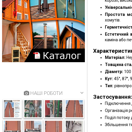
корозії, висо
Універсальні
Простота м
хомутів.
Герметичніст
Естетичний 
каміна або печ
Характеристи
Матеріал:
Не
Товщина стал
Діаметр:
100 
Кут:
45°, 87°, 
Тип:
рівнопро
НАШІ РОБОТИ
Застосування
Підключення д
Організація р
Поділ потоку 
Збільшення тя