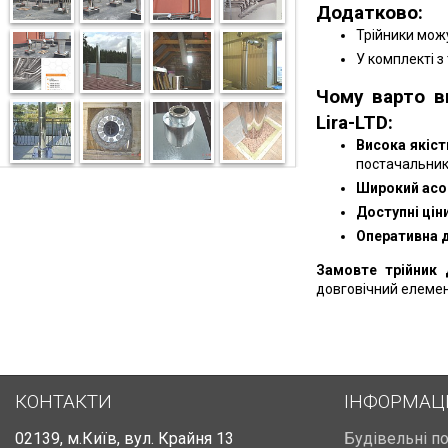
Додатково:
Трійники можу
У комплекті з
Чому варто в
Lira-LTD:
Висока якіст
постачальник
Широкий асо
Доступні ціни
Оперативна 
Замовте трійник 
довговічний елемен
КОНТАКТИ
ІНФОРМАЦ
02139
,
м.Київ
,
вул. Крайня 13
Будівельні п