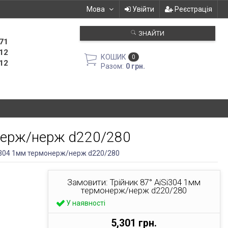
Мова
Увійти
Реєстрація
ЗНАЙТИ
71
12
КОШИК
0
12
Разом:
0 грн.
онерж/нерж d220/280
Si304 1мм термонерж/нерж d220/280
Замовити: Трійник 87° AiSi304 1мм
термонерж/нерж d220/280
У наявності
5,301 грн.