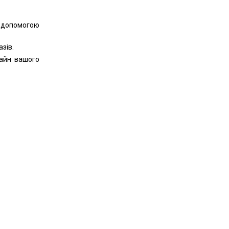
 допомогою
зів.
айн вашого