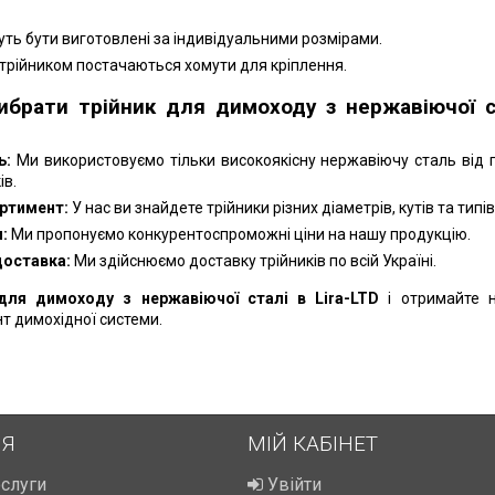
ть бути виготовлені за індивідуальними розмірами.
 трійником постачаються хомути для кріплення.
ибрати трійник для димоходу з нержавіючої с
ь:
Ми використовуємо тільки високоякісну нержавіючу сталь від 
ів.
ртимент:
У нас ви знайдете трійники різних діаметрів, кутів та типів
:
Ми пропонуємо конкурентоспроможні ціни на нашу продукцію.
доставка:
Ми здійснюємо доставку трійників по всій Україні.
для димоходу з нержавіючої сталі в Lira-LTD
і отримайте 
т димохідної системи.
ІЯ
МІЙ КАБІНЕТ
ослуги
Увійти