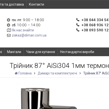
та та доставка
Контакти
9:00 – 18:00
+38 044 334 54
пн.-пт.
10:00 – 14:00
+38 068 936 12
сб.
+38 093 590 12
Як нас знайти
zakaz@dimari.com.ua
ні
Мангали
Чани для купання
Нестандартні вироби
Трійник 87° AiSi304 1мм терм
Головна
Димарі та комплектуючі
Трійник 87° Ai