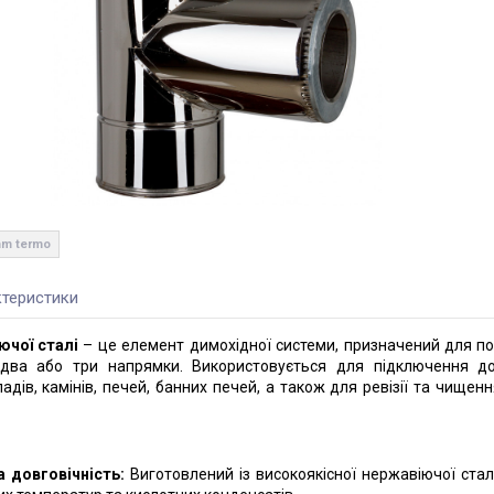
mm termo
теристики
ючої сталі
– це елемент димохідної системи, призначений для по
 два або три напрямки. Використовується для підключення д
дів, камінів, печей, банних печей, а також для ревізії та чищен
а довговічність:
Виготовлений із високоякісної нержавіючої сталі