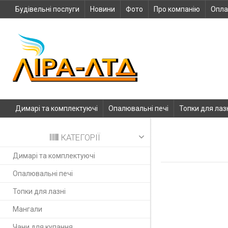
Будівельні послуги
Новини
Фото
Про компанію
Опла
Димарі та комплектуючі
Опалювальні печі
Топки для лаз
КАТЕГОРІЇ
Димарі та комплектуючі
Опалювальні печі
Топки для лазні
Мангали
Чани для купання