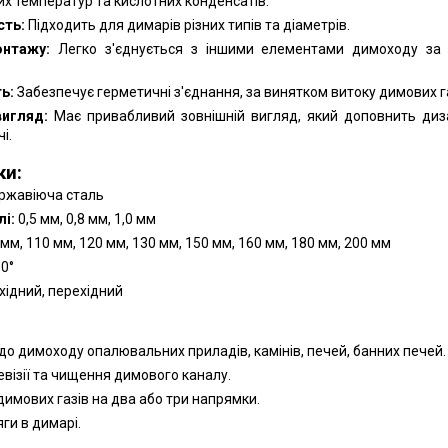
ких температур та кислотних конденсатів.
сть:
Підходить для димарів різних типів та діаметрів.
онтажу:
Легко з'єднується з іншими елементами димоходу за
ь:
Забезпечує герметичні з'єднання, за винятком витоку димових га
вигляд:
Має привабливий зовнішній вигляд, який доповнить диз
і.
ки:
ржавіюча сталь
і:
0,5 мм, 0,8 мм, 1,0 мм
мм, 110 мм, 120 мм, 130 мм, 150 мм, 160 мм, 180 мм, 200 мм
90°
хідний, перехідний
:
о димоходу опалювальних приладів, камінів, печей, банних печей.
евізії та чищення димового каналу.
димових газів на два або три напрямки.
ги в димарі.