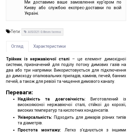
Ми доставимо ваше замовлення кур'єром по
Києву або службою експрес-доставки по всій
Україні.
Теги:
AISI321 0.8mm termo
Огляд
Характеристики
Трійник із нержавіючої сталі
– це елемент димохідної
системи, призначений для поділу потоку димових газів на
два або три напрямки. Використовується для підключення
до димоходу опалювальних приладів, камінів, печей, банних
печей, а також для ревізії та чищення димового каналу.
Переваги:
Надійність та довговічність:
Виготовлений із
високоякісної нержавіючої сталі, стійкої до корозії,
високих температур та кислотних конденсатів.
Універсальність:
Підходить для димарів різних типів
та діаметрів.
Простота монтажу:
Легко з'єднується з іншими