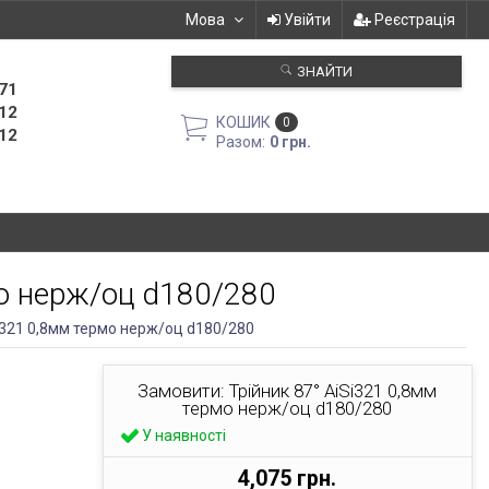
Мова
Увійти
Реєстрація
ЗНАЙТИ
71
12
КОШИК
0
12
Разом:
0 грн.
мо нерж/оц d180/280
Si321 0,8мм термо нерж/оц d180/280
Замовити: Трійник 87° AiSi321 0,8мм
термо нерж/оц d180/280
У наявності
4,075 грн.