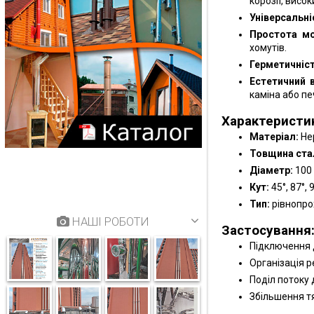
корозії, висо
Універсальні
Простота м
хомутів.
Герметичніст
Естетичний 
каміна або печ
Характеристи
Матеріал:
Не
Товщина стал
Діаметр:
100 
Кут:
45°, 87°, 
Тип:
рівнопро
НАШІ РОБОТИ
Застосування
Підключення д
Організація р
Поділ потоку 
Збільшення тя