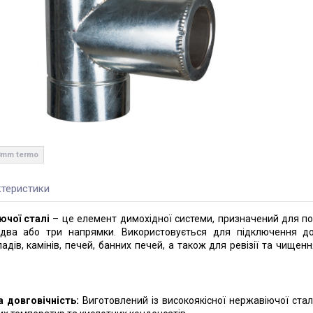
.8mm termo
теристики
ючої сталі
– це елемент димохідної системи, призначений для по
 два або три напрямки. Використовується для підключення д
дів, камінів, печей, банних печей, а також для ревізії та чищен
а довговічність:
Виготовлений із високоякісної нержавіючої сталі