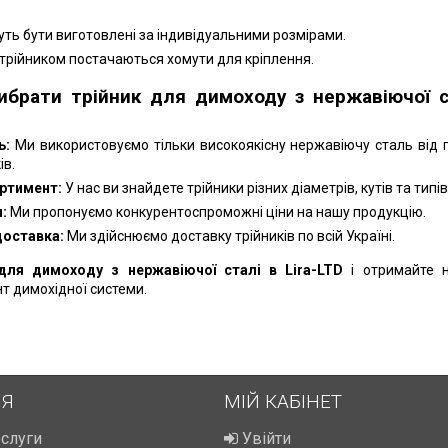
ть бути виготовлені за індивідуальними розмірами.
 трійником постачаються хомути для кріплення.
ибрати трійник для димоходу з нержавіючої с
ь:
Ми використовуємо тільки високоякісну нержавіючу сталь від 
ів.
ртимент:
У нас ви знайдете трійники різних діаметрів, кутів та типів
:
Ми пропонуємо конкурентоспроможні ціни на нашу продукцію.
доставка:
Ми здійснюємо доставку трійників по всій Україні.
для димоходу з нержавіючої сталі в Lira-LTD
і отримайте 
т димохідної системи.
ІЯ
МІЙ КАБІНЕТ
ослуги
Увійти