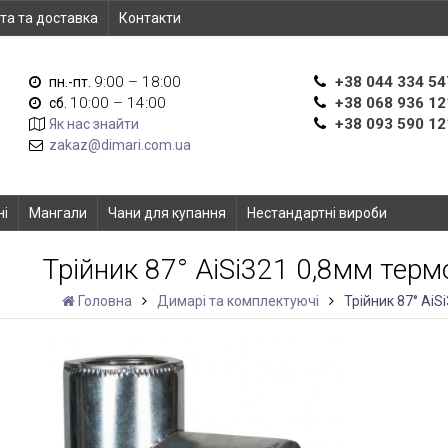
та та доставка
Контакти
9:00 – 18:00
+38 044 334 54
пн.-пт.
10:00 – 14:00
+38 068 936 12
сб.
+38 093 590 12
Як нас знайти
zakaz@dimari.com.ua
ні
Мангали
Чани для купання
Нестандартні вироби
Трійник 87° AiSi321 0,8мм тер
Головна
Димарі та комплектуючі
Трійник 87° Ai