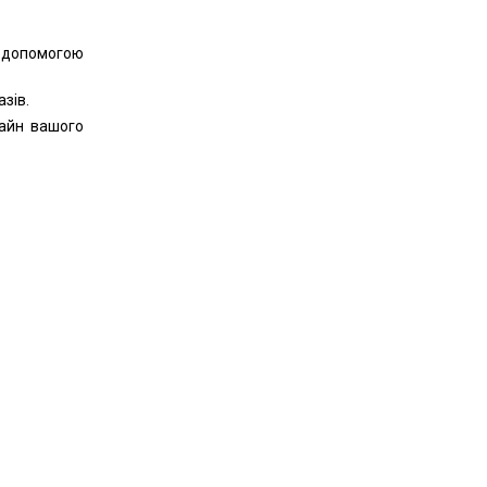
 допомогою
зів.
айн вашого