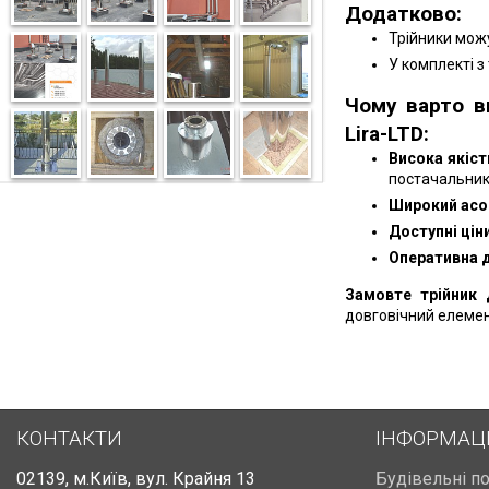
Додатково:
Трійники можу
У комплекті з
Чому варто в
Lira-LTD:
Висока якіст
постачальник
Широкий асо
Доступні ціни
Оперативна 
Замовте трійник 
довговічний елемен
КОНТАКТИ
ІНФОРМАЦ
02139
,
м.Київ
,
вул. Крайня 13
Будівельні п