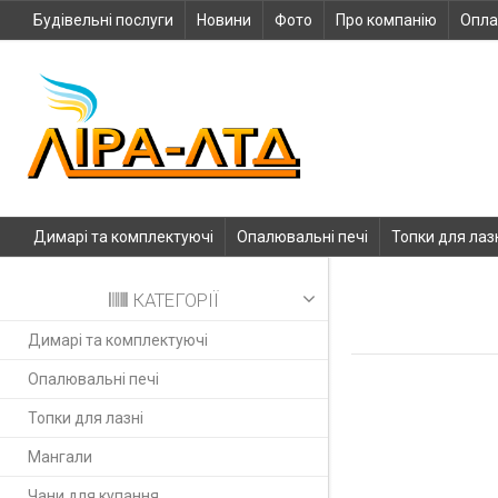
Будівельні послуги
Новини
Фото
Про компанію
Опла
Димарі та комплектуючі
Опалювальні печі
Топки для лаз
КАТЕГОРІЇ
Димарі та комплектуючі
Опалювальні печі
Топки для лазні
Мангали
Чани для купання