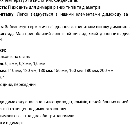
ких температур та кислотних конденсатів.
сть:
Підходить для димарів різних типів та діаметрів.
онтажу:
Легко з'єднується з іншими елементами димоходу за
ь:
Забезпечує герметичні з'єднання, за винятком витоку димових га
вигляд:
Має привабливий зовнішній вигляд, який доповнить диз
і.
ки:
ржавіюча сталь
і:
0,5 мм, 0,8 мм, 1,0 мм
мм, 110 мм, 120 мм, 130 мм, 150 мм, 160 мм, 180 мм, 200 мм
90°
хідний, перехідний
:
о димоходу опалювальних приладів, камінів, печей, банних печей.
евізії та чищення димового каналу.
димових газів на два або три напрямки.
ги в димарі.