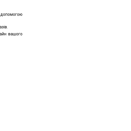
 допомогою
зів.
айн вашого