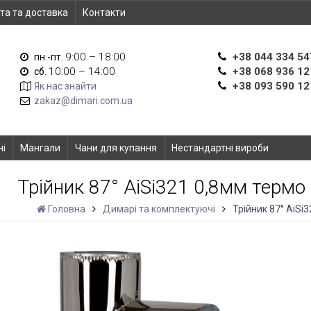
та та доставка
Контакти
9:00 – 18:00
+38 044 334 54
пн.-пт.
10:00 – 14:00
+38 068 936 12
сб.
+38 093 590 12
Як нас знайти
zakaz@dimari.com.ua
ні
Мангали
Чани для купання
Нестандартні вироби
Трійник 87° AiSi321 0,8мм терм
Головна
Димарі та комплектуючі
Трійник 87° AiS