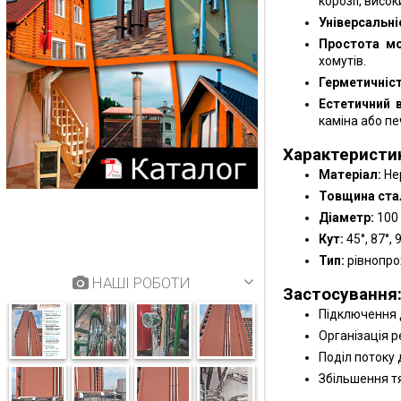
корозії, висо
Універсальні
Простота м
хомутів.
Герметичніст
Естетичний 
каміна або печ
Характеристи
Матеріал:
Не
Товщина стал
Діаметр:
100 
Кут:
45°, 87°, 
Тип:
рівнопро
НАШІ РОБОТИ
Застосування
Підключення д
Організація р
Поділ потоку 
Збільшення тя