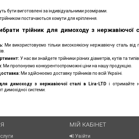
ть бути виготовлені за індивідуальними розмірами.
 трійником постачаються хомути для кріплення.
ибрати трійник для димоходу з нержавіючої с
ь:
Ми використовуємо тільки високоякісну нержавіючу сталь від 
ів.
ртимент:
У нас ви знайдете трійники різних діаметрів, кутів та типів
:
Ми пропонуємо конкурентоспроможні ціни на нашу продукцію.
доставка:
Ми здійснюємо доставку трійників по всій Україні.
для димоходу з нержавіючої сталі в Lira-LTD
і отримайте 
т димохідної системи.
ІЯ
МІЙ КАБІНЕТ
ослуги
Увійти