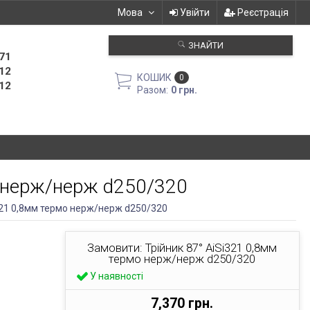
Мова
Увійти
Реєстрація
ЗНАЙТИ
71
12
КОШИК
0
12
Разом:
0 грн.
о нерж/нерж d250/320
i321 0,8мм термо нерж/нерж d250/320
Замовити: Трійник 87° AiSi321 0,8мм
термо нерж/нерж d250/320
У наявності
7,370 грн.