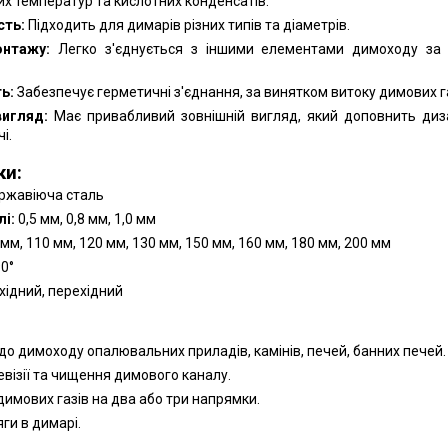
ких температур та кислотних конденсатів.
сть:
Підходить для димарів різних типів та діаметрів.
онтажу:
Легко з'єднується з іншими елементами димоходу за
ь:
Забезпечує герметичні з'єднання, за винятком витоку димових га
вигляд:
Має привабливий зовнішній вигляд, який доповнить диз
і.
ки:
ржавіюча сталь
і:
0,5 мм, 0,8 мм, 1,0 мм
мм, 110 мм, 120 мм, 130 мм, 150 мм, 160 мм, 180 мм, 200 мм
90°
хідний, перехідний
:
о димоходу опалювальних приладів, камінів, печей, банних печей.
евізії та чищення димового каналу.
димових газів на два або три напрямки.
ги в димарі.