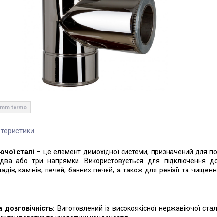
.8mm termo
теристики
ючої сталі
– це елемент димохідної системи, призначений для по
 два або три напрямки. Використовується для підключення д
дів, камінів, печей, банних печей, а також для ревізії та чищен
а довговічність:
Виготовлений із високоякісної нержавіючої сталі