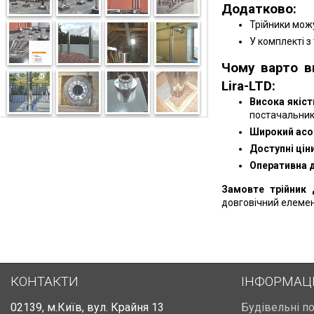
Додатково:
Трійники можу
У комплекті з
Чому варто в
Lira-LTD:
Висока якіст
постачальник
Широкий асо
Доступні ціни
Оперативна 
Замовте трійник 
довговічний елемен
КОНТАКТИ
ІНФОРМАЦ
02139
,
м.Київ
,
вул. Крайня 13
Будівельні п