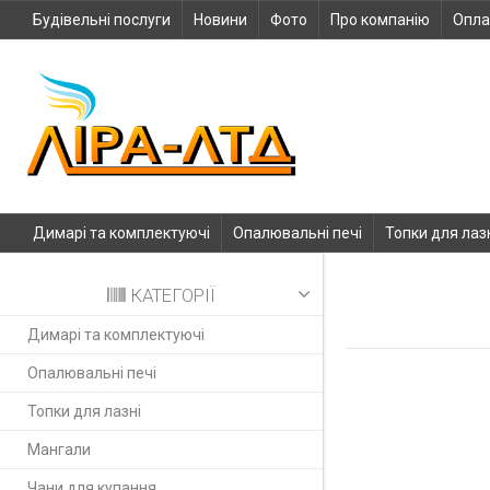
Будівельні послуги
Новини
Фото
Про компанію
Опла
Димарі та комплектуючі
Опалювальні печі
Топки для лаз
КАТЕГОРІЇ
Димарі та комплектуючі
Опалювальні печі
Топки для лазні
Мангали
Чани для купання