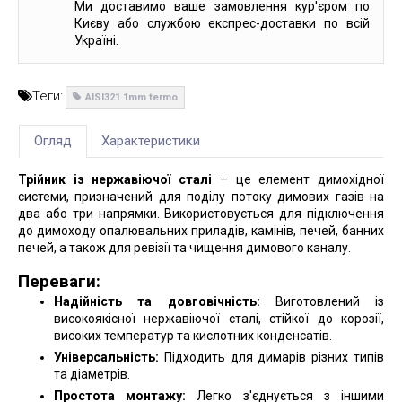
Ми доставимо ваше замовлення кур'єром по
Києву або службою експрес-доставки по всій
Україні.
Теги:
AISI321 1mm termo
Огляд
Характеристики
Трійник із нержавіючої сталі
– це елемент димохідної
системи, призначений для поділу потоку димових газів на
два або три напрямки. Використовується для підключення
до димоходу опалювальних приладів, камінів, печей, банних
печей, а також для ревізії та чищення димового каналу.
Переваги:
Надійність та довговічність:
Виготовлений із
високоякісної нержавіючої сталі, стійкої до корозії,
високих температур та кислотних конденсатів.
Універсальність:
Підходить для димарів різних типів
та діаметрів.
Простота монтажу:
Легко з'єднується з іншими