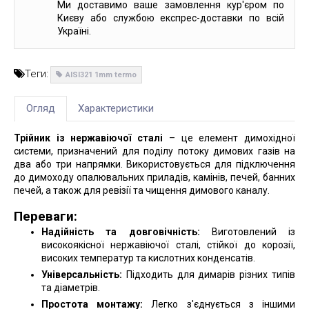
Ми доставимо ваше замовлення кур'єром по
Києву або службою експрес-доставки по всій
Україні.
Теги:
AISI321 1mm termo
Огляд
Характеристики
Трійник із нержавіючої сталі
– це елемент димохідної
системи, призначений для поділу потоку димових газів на
два або три напрямки. Використовується для підключення
до димоходу опалювальних приладів, камінів, печей, банних
печей, а також для ревізії та чищення димового каналу.
Переваги:
Надійність та довговічність:
Виготовлений із
високоякісної нержавіючої сталі, стійкої до корозії,
високих температур та кислотних конденсатів.
Універсальність:
Підходить для димарів різних типів
та діаметрів.
Простота монтажу:
Легко з'єднується з іншими