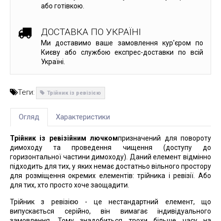
або готівкою.
ДОСТАВКА ПО УКРАЇНІ
Ми доставимо ваше замовлення кур'єром по
Києву або службою експрес-доставки по всій
Україні.
Теги:
Трійник із ревізією
Огляд
Характеристики
Трійник із ревізійним лючком
призначений для повороту
димоходу та проведення чищення (доступу до
горизонтальної частини димоходу). Даний елемент відмінно
підходить для тих, у яких немає достатньо вільного простору
для розміщення окремих елементів: трійника і ревізії. Або
для тих, хто просто хоче заощадити.
Трійник з ревізією - це нестандартний елемент, що
випускається серійно, він вимагає індивідуального
замовлення. Тому знадобиться трохи більше часу на