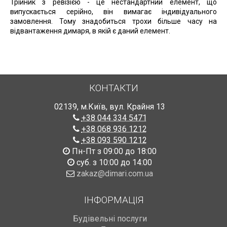
Трійник з ревізією - це нестандартний елемент, що
випускається серійно, він вимагає індивідуального
замовлення. Тому знадобиться трохи більше часу на
відвантаження димаря, в якій є даний елемент.
КОНТАКТИ
02139
,
м.Київ
,
вул. Крайня 13
+38 044 334 5471
+38 068 936 1212
+38 093 590 1212
Пн-Пт з 09:00 до 18:00
суб. з 10:00 до 14:00
zakaz@dimari.com.ua
ІНФОРМАЦІЯ
Будівельні послуги