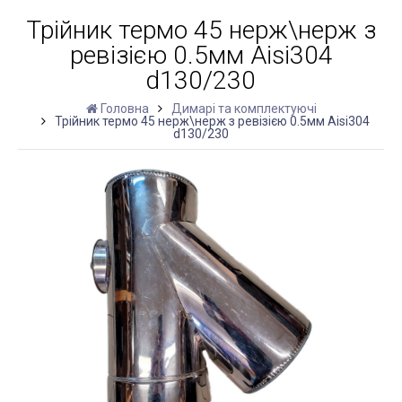
Трійник термо 45 нерж\нерж з
ревізією 0.5мм Aisi304
d130/230
Головна
Димарі та комплектуючі
Трійник термо 45 нерж\нерж з ревізією 0.5мм Aisi304
d130/230