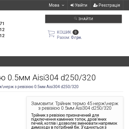
Мова
Увійти
Реєстрація
ЗНАЙТИ
71
12
КОШИК
0
12
Разом:
0 грн.
єю 0.5мм Aisi304 d250/320
ж\нерж з ревізією 0.5мм Aisi304 d250/320
Замовити: Трійник термо 45 нерж\нерж
з ревізією 0.5мм Aisi304 d250/320
Трійник з ревізією призначений для
підключення камінних топок, дров'яних
печей, котлів і дозволяє змінювати напрямок
димоходу в потрібний бік. З'єднується з