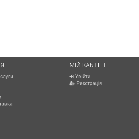
ІЯ
МІЙ КАБІНЕТ
ослуги
Увійти
Реєстрація
ю
тавка