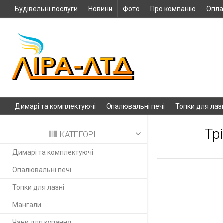
Будівельні послуги
Новини
Фото
Про компанію
Опла
Димарі та комплектуючі
Опалювальні печі
Топки для лаз
Тр
КАТЕГОРІЇ
Димарі та комплектуючі
Опалювальні печі
Топки для лазні
Мангали
Чани для купання