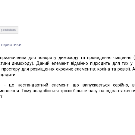
з ревізією
теристики
ю призначений для повороту димоходу та проведення чищення 
стини димоходу). Даний елемент відмінно підходить для тих у
 простору для розміщення окремих елементів: коліна та ревізії. А
ощадити.
єю - це нестандартний елемент, що випускається серійно, в
амовлення. Тому знадобиться трохи більше часу на відвантаженн
т.