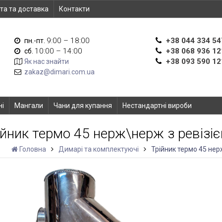
та та доставка
Контакти
9:00 – 18:00
+38 044 334 54
пн.-пт.
10:00 – 14:00
+38 068 936 12
сб.
+38 093 590 12
Як нас знайти
zakaz@dimari.com.ua
ні
Мангали
Чани для купання
Нестандартні вироби
ійник термо 45 нерж\нерж з ревізі
Головна
Димарі та комплектуючі
Трійник термо 45 нер