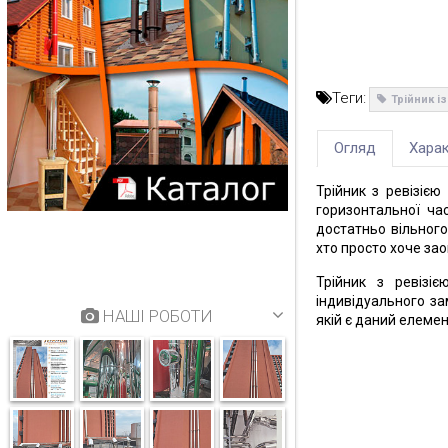
Теги:
Трійник і
Огляд
Харак
Трійник з ревізіє
горизонтальної ча
достатньо вільного
хто просто хоче за
Трійник з ревізі
індивідуального з
НАШІ РОБОТИ
якій є даний елемен