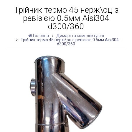
Трійник термо 45 нерж\оц з
ревізією 0.5мм Aisi304
d300/360
Головна
Димарі та комплектуючі
Трійник термо 45 нерж\оц з ревізією 0.5мм Aisi304
d300/360