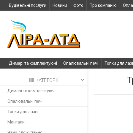
Будівельні послуги
Новини
Фото
Про компанію
Опла
Димарі та комплектуючі
Опалювальні печі
Топки для лаз
Т
КАТЕГОРІЇ
Димарі та комплектуючі
Опалювальні печі
Топки для лазні
Мангали
Чани для купання