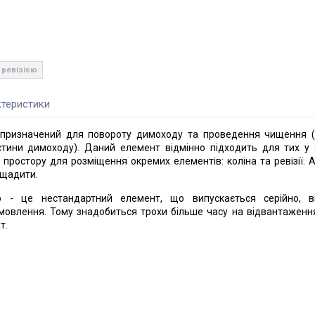
з ревізією
теристики
ю призначений для повороту димоходу та проведення чищення 
стини димоходу). Даний елемент відмінно підходить для тих у
 простору для розміщення окремих елементів: коліна та ревізії. А
ощадити.
єю - це нестандартний елемент, що випускається серійно, в
амовлення. Тому знадобиться трохи більше часу на відвантаженн
т.