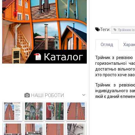
Теги:
Трійник і
Огляд
Харак
Трійник з ревізіє
горизонтальної ча
достатньо вільного
хто просто хоче за
Трійник з ревізі
індивідуального з
НАШІ РОБОТИ
якій є даний елемен