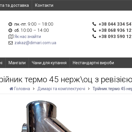
та та доставка
Контакти
9:00 – 18:00
+38 044 334 54
пн.-пт.
10:00 – 14:00
+38 068 936 12
сб.
+38 093 590 12
Як нас знайти
zakaz@dimari.com.ua
ні
Мангали
Чани для купання
Нестандартні вироби
рійник термо 45 нерж\оц з ревізіє
Головна
Димарі та комплектуючі
Трійник термо 45 не