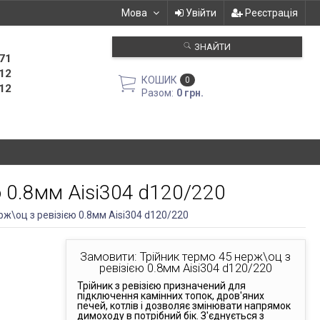
Мова
Увійти
Реєстрація
ЗНАЙТИ
71
12
КОШИК
0
12
Разом:
0 грн.
ю 0.8мм Aisi304 d120/220
рж\оц з ревізією 0.8мм Aisi304 d120/220
Замовити: Трійник термо 45 нерж\оц з
ревізією 0.8мм Aisi304 d120/220
Трійник з ревізією призначений для
підключення камінних топок, дров'яних
печей, котлів і дозволяє змінювати напрямок
димоходу в потрібний бік. З'єднується з