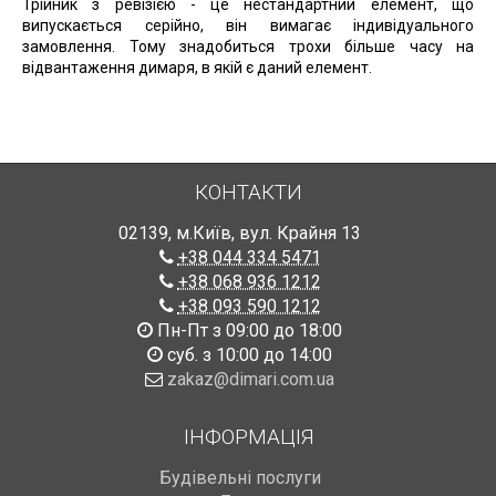
Трійник з ревізією - це нестандартний елемент, що
випускається серійно, він вимагає індивідуального
замовлення. Тому знадобиться трохи більше часу на
відвантаження димаря, в якій є даний елемент.
КОНТАКТИ
02139
,
м.Київ
,
вул. Крайня 13
+38 044 334 5471
+38 068 936 1212
+38 093 590 1212
Пн-Пт з 09:00 до 18:00
суб. з 10:00 до 14:00
zakaz@dimari.com.ua
ІНФОРМАЦІЯ
Будівельні послуги