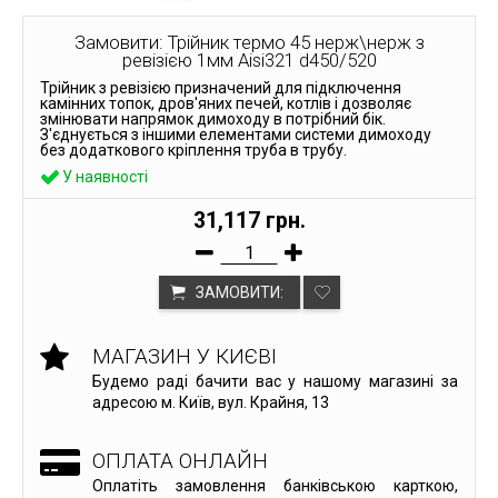
Замовити: Трійник термо 45 нерж\нерж з
ревізією 1мм Aisi321 d450/520
Трійник з ревізією призначений для підключення
камінних топок, дров'яних печей, котлів і дозволяє
змінювати напрямок димоходу в потрібний бік.
З'єднується з іншими елементами системи димоходу
без додаткового кріплення труба в трубу.
У наявності
31,117 грн.
ЗАМОВИТИ:
МАГАЗИН У КИЄВІ
Будемо раді бачити вас у нашому магазині за
адресою м. Київ, вул. Крайня, 13
ОПЛАТА ОНЛАЙН
Оплатіть замовлення банківською карткою,