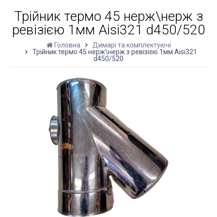
Трійник термо 45 нерж\нерж з
ревізією 1мм Aisi321 d450/520
Головна
Димарі та комплектуючі
Трійник термо 45 нерж\нерж з ревізією 1мм Aisi321
d450/520