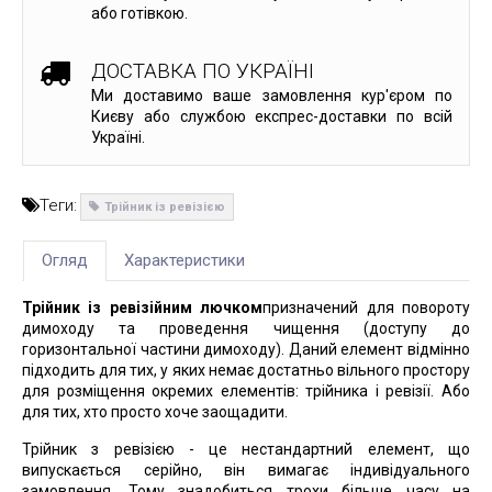
або готівкою.
ДОСТАВКА ПО УКРАЇНІ
Ми доставимо ваше замовлення кур'єром по
Києву або службою експрес-доставки по всій
Україні.
Теги:
Трійник із ревізією
Огляд
Характеристики
Трійник із ревізійним лючком
призначений для повороту
димоходу та проведення чищення (доступу до
горизонтальної частини димоходу). Даний елемент відмінно
підходить для тих, у яких немає достатньо вільного простору
для розміщення окремих елементів: трійника і ревізії. Або
для тих, хто просто хоче заощадити.
Трійник з ревізією - це нестандартний елемент, що
випускається серійно, він вимагає індивідуального
замовлення. Тому знадобиться трохи більше часу на