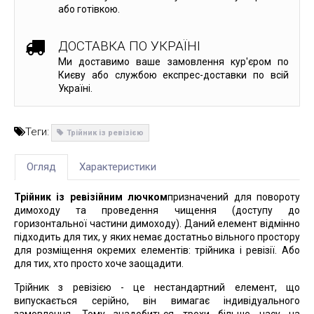
або готівкою.
ДОСТАВКА ПО УКРАЇНІ
Ми доставимо ваше замовлення кур'єром по
Києву або службою експрес-доставки по всій
Україні.
Теги:
Трійник із ревізією
Огляд
Характеристики
Трійник із ревізійним лючком
призначений для повороту
димоходу та проведення чищення (доступу до
горизонтальної частини димоходу). Даний елемент відмінно
підходить для тих, у яких немає достатньо вільного простору
для розміщення окремих елементів: трійника і ревізії. Або
для тих, хто просто хоче заощадити.
Трійник з ревізією - це нестандартний елемент, що
випускається серійно, він вимагає індивідуального
замовлення. Тому знадобиться трохи більше часу на