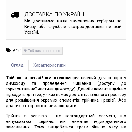
ДОСТАВКА ПО УКРАЇНІ
Ми доставимо ваше замовлення кур'єром по
Києву або службою експрес-доставки по всій
Україні.
Теги:
Трійник із ревізією
Огляд
Характеристики
Трійник із ревізійним лючком
призначений для повороту
димоходу та проведення чищення (доступу до
горизонтальної частини димоходу). Даний елемент відмінно
підходить для тих, у яких немає достатньо вільного простору
для розміщення окремих елементів: трійника і ревізії. Або
для тих, хто просто хоче заощадити.
Трійник з ревізією - це нестандартний елемент, що
випускається серійно, він вимагає індивідуального
замовлення. Тому знадобиться трохи більше часу на