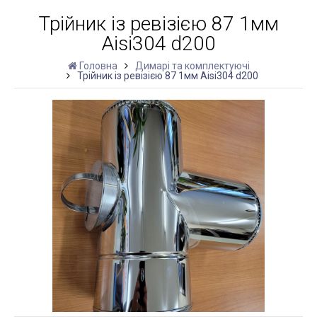
Трійник із ревізією 87 1мм
Aisi304 d200
Головна
Димарі та комплектуючі
Трійник із ревізією 87 1мм Aisi304 d200