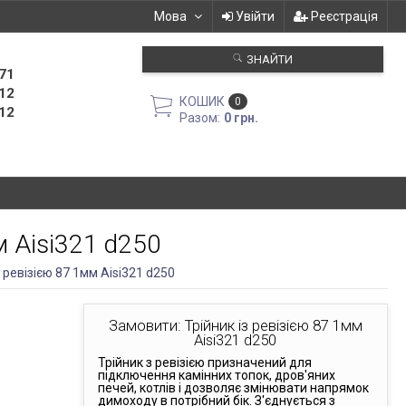
Мова
Увійти
Реєстрація
ЗНАЙТИ
71
12
КОШИК
0
12
Разом:
0 грн.
м Aisi321 d250
з ревізією 87 1мм Aisi321 d250
Замовити: Трійник із ревізією 87 1мм
Aisi321 d250
Трійник з ревізією призначений для
підключення камінних топок, дров'яних
печей, котлів і дозволяє змінювати напрямок
димоходу в потрібний бік. З'єднується з