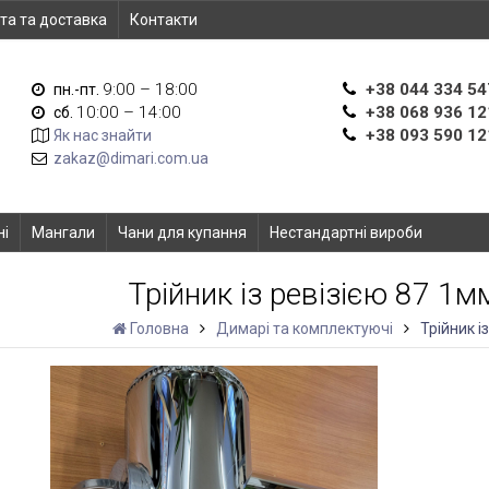
та та доставка
Контакти
9:00 – 18:00
+38 044 334 54
пн.-пт.
10:00 – 14:00
+38 068 936 12
сб.
+38 093 590 12
Як нас знайти
zakaz@dimari.com.ua
ні
Мангали
Чани для купання
Нестандартні вироби
Трійник із ревізією 87 1м
Головна
Димарі та комплектуючі
Трійник і