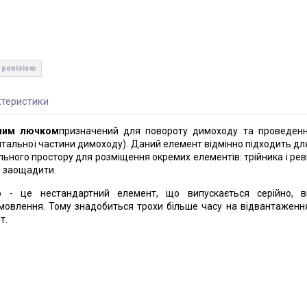
з ревізією
теристики
ійним лючком
призначений для повороту димоходу та проведен
нтальної частини димоходу). Даний елемент відмінно підходить для 
ьного простору для розміщення окремих елементів: трійника і реві
е заощадити.
єю - це нестандартний елемент, що випускається серійно, в
амовлення. Тому знадобиться трохи більше часу на відвантаженн
т.