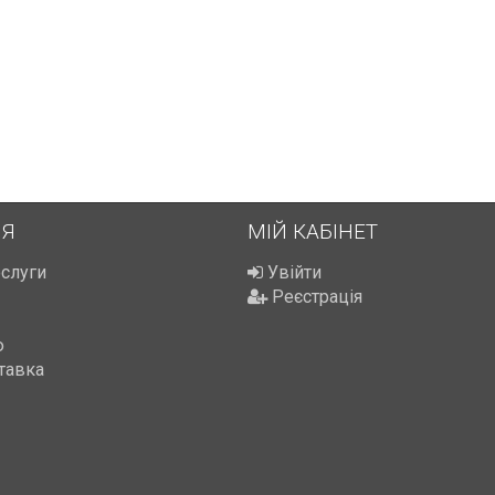
ІЯ
МІЙ КАБІНЕТ
ослуги
Увійти
Реєстрація
ю
тавка