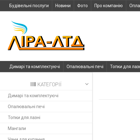
Будівельні послуги
Новини
Фото
Про компанію
Опла
Димарі та комплектуючі
Опалювальні печі
Топки для лаз
КАТЕГОРІЇ
Димарі та комплектуючі
Опалювальні печі
Топки для лазні
Мангали
Чани для купання