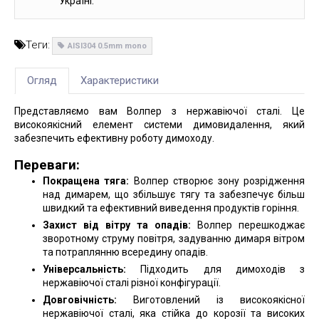
Україні.
Теги:
AISI304 0.5mm mono
Огляд
Характеристики
Представляємо вам Волпер з нержавіючої сталі. Це
високоякісний елемент системи димовидалення, який
забезпечить ефективну роботу димоходу.
Переваги:
Покращена тяга:
Волпер створює зону розрідження
над димарем, що збільшує тягу та забезпечує більш
швидкий та ефективний виведення продуктів горіння.
Захист від вітру та опадів:
Волпер перешкоджає
зворотному струму повітря, задуванню димаря вітром
та потраплянню всередину опадів.
Універсальність:
Підходить для димоходів з
нержавіючої сталі різної конфігурації.
Довговічність:
Виготовлений із високоякісної
нержавіючої сталі, яка стійка до корозії та високих