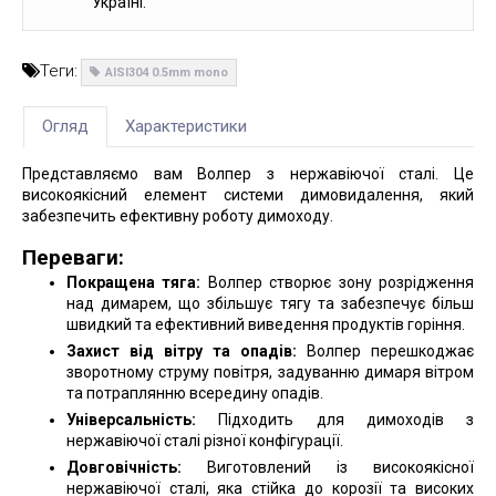
Україні.
Теги:
AISI304 0.5mm mono
Огляд
Характеристики
Представляємо вам Волпер з нержавіючої сталі. Це
високоякісний елемент системи димовидалення, який
забезпечить ефективну роботу димоходу.
Переваги:
Покращена тяга:
Волпер створює зону розрідження
над димарем, що збільшує тягу та забезпечує більш
швидкий та ефективний виведення продуктів горіння.
Захист від вітру та опадів:
Волпер перешкоджає
зворотному струму повітря, задуванню димаря вітром
та потраплянню всередину опадів.
Універсальність:
Підходить для димоходів з
нержавіючої сталі різної конфігурації.
Довговічність:
Виготовлений із високоякісної
нержавіючої сталі, яка стійка до корозії та високих