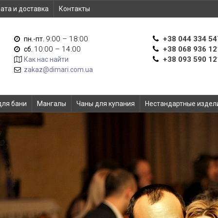
ата и доставка
Контакты
9:00 – 18:00
+38 044 334 54
пн.-пт.
10:00 – 14:00
+38 068 936 12
сб.
+38 093 590 12
Как нас найти
zakaz@dimari.com.ua
для бани
Мангалы
Чаны для купания
Нестандартные издел