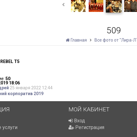
509
Главная
Все фото от "Лира-Л
 REBEL T5
ие:
50
019 18:06
дрей
25 января 2022 12:44
ий корпоратив 2019
ЦИЯ
МОЙ КАБИНЕТ
Вход
 услуги
Регистрация