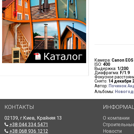
Камера:
Canon EOS
ISO:
400
Выдержка:
1/200
Диафрагма:
F/1.9
Фокусное расстоян
Снято:
14 декабря 2
Автор:
Починок Ан
Альбомы:
Новогодн
КОНТАКТЫ
ИНФОРМА
02139
,
г.Киев
,
Крайняя 13
О компании
+38 044 334 5471
Строительные
+38 068 936 1212
Новости