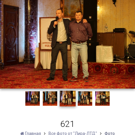
621
Главная
Все фото от "Лира-ЛТД"
Фото