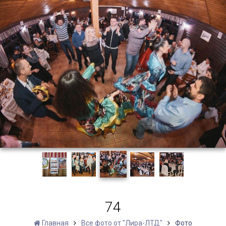
74
Главная
Все фото от "Лира-ЛТД"
Фото